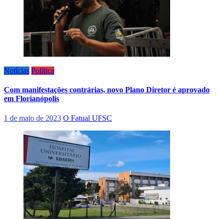
Notícias
Política
Com manifestações contrárias, novo Plano Diretor é aprovado
em Florianópolis
1 de maio de 2023
O Fatual UFSC