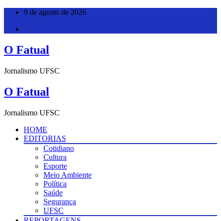
Pular
9 de agosto de 2026
para
o
conteúdo
O Fatual
Jornalismo UFSC
O Fatual
Jornalismo UFSC
HOME
EDITORIAS
Cotidiano
Cultura
Esporte
Meio Ambiente
Política
Saúde
Segurança
UFSC
REPORTAGENS