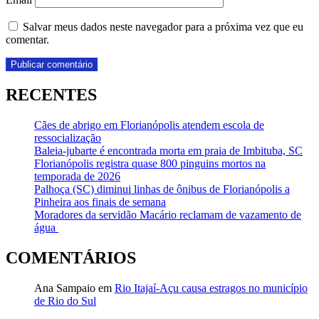
Salvar meus dados neste navegador para a próxima vez que eu
comentar.
RECENTES
Cães de abrigo em Florianópolis atendem escola de
ressocialização
Baleia-jubarte é encontrada morta em praia de Imbituba, SC
Florianópolis registra quase 800 pinguins mortos na
temporada de 2026
Palhoça (SC) diminui linhas de ônibus de Florianópolis a
Pinheira aos finais de semana
Moradores da servidão Macário reclamam de vazamento de
água
COMENTÁRIOS
Ana Sampaio
em
Rio Itajaí-Açu causa estragos no município
de Rio do Sul