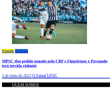
Esporte
Notícias
MPSC têm pedido negado pela CBF e Figueirense x Paysandu
terá torcida visitante
5 de maio de 2023
O Fatual UFSC
QUEM SOMOS