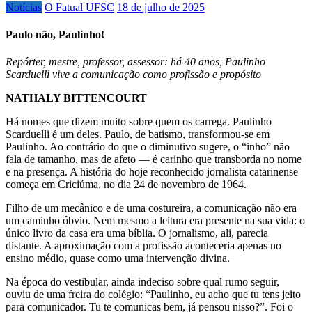
Notícias
O Fatual UFSC
18 de julho de 2025
Paulo não, Paulinho!
Repórter, mestre, professor, assessor: há 40 anos, Paulinho
Scarduelli vive a comunicação como profissão e propósito
NATHALY BITTENCOURT
Há nomes que dizem muito sobre quem os carrega. Paulinho
Scarduelli é um deles. Paulo, de batismo, transformou-se em
Paulinho. Ao contrário do que o diminutivo sugere, o “inho” não
fala de tamanho, mas de afeto — é carinho que transborda no nome
e na presença. A história do hoje reconhecido jornalista catarinense
começa em Criciúma, no dia 24 de novembro de 1964.
Filho de um mecânico e de uma costureira, a comunicação não era
um caminho óbvio. Nem mesmo a leitura era presente na sua vida: o
único livro da casa era uma bíblia. O jornalismo, ali, parecia
distante. A aproximação com a profissão aconteceria apenas no
ensino médio, quase como uma intervenção divina.
Na época do vestibular, ainda indeciso sobre qual rumo seguir,
ouviu de uma freira do colégio: “Paulinho, eu acho que tu tens jeito
para comunicador. Tu te comunicas bem, já pensou nisso?”. Foi o