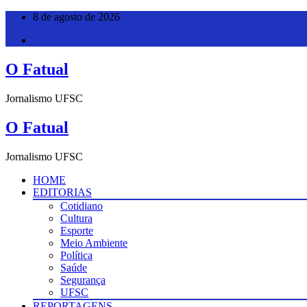
Pular
8 de agosto de 2026
para
o
conteúdo
O Fatual
Jornalismo UFSC
O Fatual
Jornalismo UFSC
HOME
EDITORIAS
Cotidiano
Cultura
Esporte
Meio Ambiente
Política
Saúde
Segurança
UFSC
REPORTAGENS