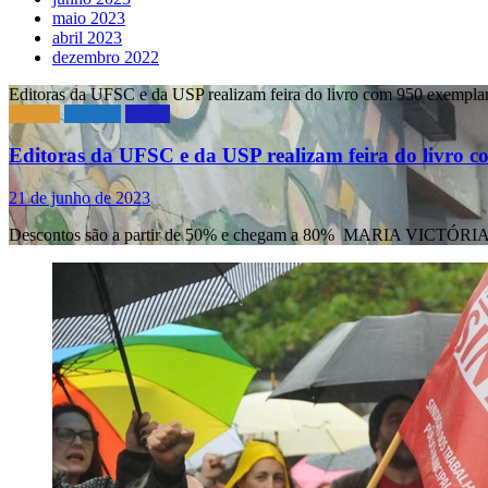
maio 2023
abril 2023
dezembro 2022
Editoras da UFSC e da USP realizam feira do livro com 950 exemplar
Cultura
Notícias
UFSC
Editoras da UFSC e da USP realizam feira do livro c
21 de junho de 2023
Descontos são a partir de 50% e chegam a 80% MARIA VICTÓR