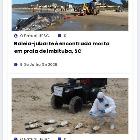
O Fatual UFSC
0
Baleia-jubarte é encontrada morta
em praia de Imbituba, SC
9 De Julho De 2026
O Fatual UFSC
0