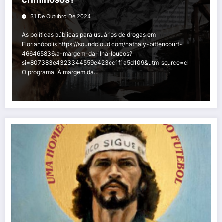
31 De Outubro De 2024
As políticas públicas para usuários de drogas em
Florianópolis https://soundcloud.com/nathaly-bittencourt-
466465836/a-margem-da-ilha-loucos?
si=807383e4323344559e423ec1f1a5d109&utm_source=clipboard&utm
O programa "À margem da…