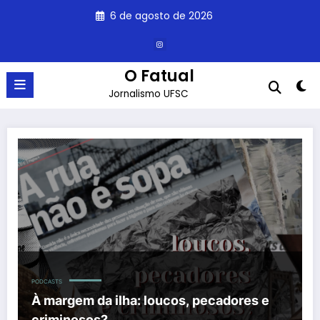
Pular
6 de agosto de 2026
para
o
conteúdo
O Fatual
Jornalismo UFSC
À margem da ilha: loucos, pecadores e criminosos?
PODCASTS
À margem da ilha: loucos, pecadores e
criminosos?