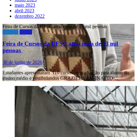
maio 2023
abril 2023
dezembro 2022
Feira de Cursos da UFSC atrai mais de 13 mil pessoas
Notícias
UFSC
Feira de Cursos da UFSC atrai mais de 13 mil
pessoas
30 de junho de 2026
Estudantes apresentaram 110 cursos de graduação para alunos do
ensino médio e vestibulandos GRAZIELA PASINATTO…