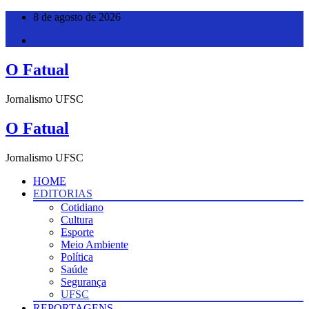
Pular
8 de agosto de 2026
para
o
conteúdo
O Fatual
Jornalismo UFSC
O Fatual
Jornalismo UFSC
HOME
EDITORIAS
Cotidiano
Cultura
Esporte
Meio Ambiente
Política
Saúde
Segurança
UFSC
REPORTAGENS