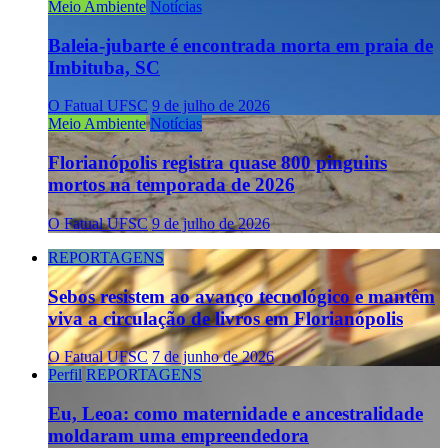
Meio Ambiente
Notícias
Baleia-jubarte é encontrada morta em praia de
Imbituba, SC
O Fatual UFSC
9 de julho de 2026
Meio Ambiente
Notícias
Florianópolis registra quase 800 pinguins
mortos na temporada de 2026
O Fatual UFSC
9 de julho de 2026
REPORTAGENS
Sebos resistem ao avanço tecnológico e mantêm
viva a circulação de livros em Florianópolis
O Fatual UFSC
7 de junho de 2026
Perfil
REPORTAGENS
Eu, Leoa: como maternidade e ancestralidade
moldaram uma empreendedora