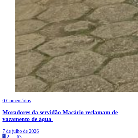
0 Comentários
Moradores da servidão Macário reclamam de
vazamento de água
7 de julho de 2026
Paginação
1
2
…
63