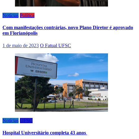
Notícias
Política
Com manifestações contrárias, novo Plano Diretor é aprovado
em Florianópolis
1 de maio de 2023
O Fatual UFSC
Notícias
UFSC
Hospital Universitário completa 43 anos