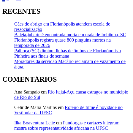
de
RECENTES
posts
Cães de abrigo em Florianópolis atendem escola de
ressocialização
Baleia-jubarte é encontrada morta em praia de Imbituba, SC
Florianópolis registra quase 800 pinguins mortos na
temporada de 2026
Palhoça (SC) diminui linhas de ônibus de Florianópolis a
Pinheira aos finais de semana
Moradores da servidão Macário reclamam de vazamento de
água
COMENTÁRIOS
Ana Sampaio
em
Rio Itajaí-Açu causa estragos no município
de Rio do Sul
Celir de Maria Martins
em
Roteiro de filme é novidade no
Vestibular da UFSC
Ilka Boaventura Leite
em
Pandorgas e cartazes integram
mostra sobre representatividade africana na UFSC