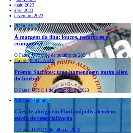
maio 2023
abril 2023
dezembro 2022
PODCASTS
À margem da ilha: loucos, pecadores e
criminosos?
O Fatual UFSC
31 de outubro de 2024
Esporte
PODCASTS
Prêmio Sócrates: uma homenagem muito além
do futebol
O Fatual UFSC
1 de dezembro de 2023
Notícias
Segurança
Cães de abrigo em Florianópolis atendem
escola de ressocialização
O Fatual UFSC
9 de julho de 2026