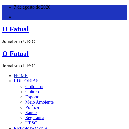
Pular
7 de agosto de 2026
para
o
conteúdo
O Fatual
Jornalismo UFSC
O Fatual
Jornalismo UFSC
HOME
EDITORIAS
Cotidiano
Cultura
Esporte
Meio Ambiente
Política
Saúde
Segurança
UFSC
REPORTAGENS