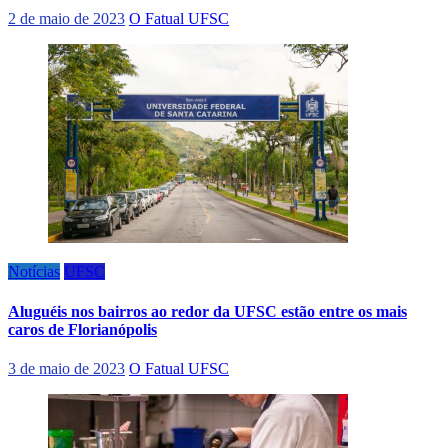
2 de maio de 2023
O Fatual UFSC
Notícias
UFSC
Aluguéis nos bairros ao redor da UFSC estão entre os mais
caros de Florianópolis
3 de maio de 2023
O Fatual UFSC