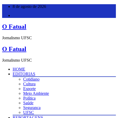
Pular
8 de agosto de 2026
para
o
conteúdo
O Fatual
Jornalismo UFSC
O Fatual
Jornalismo UFSC
HOME
EDITORIAS
Cotidiano
Cultura
Esporte
Meio Ambiente
Política
Saúde
Segurança
UFSC
REPORTAGENS