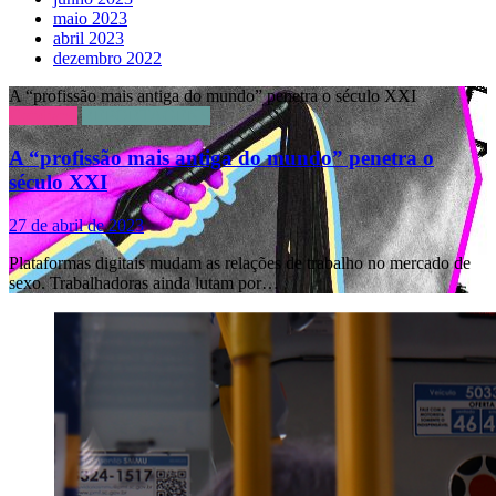
maio 2023
abril 2023
dezembro 2022
A “profissão mais antiga do mundo” penetra o século XXI
Cotidiano
REPORTAGENS
A “profissão mais antiga do mundo” penetra o
século XXI
27 de abril de 2023
Plataformas digitais mudam as relações de trabalho no mercado de
sexo. Trabalhadoras ainda lutam por…