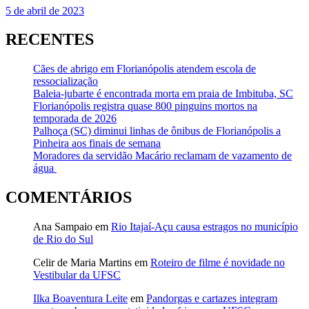
5 de abril de 2023
RECENTES
Cães de abrigo em Florianópolis atendem escola de
ressocialização
Baleia-jubarte é encontrada morta em praia de Imbituba, SC
Florianópolis registra quase 800 pinguins mortos na
temporada de 2026
Palhoça (SC) diminui linhas de ônibus de Florianópolis a
Pinheira aos finais de semana
Moradores da servidão Macário reclamam de vazamento de
água
COMENTÁRIOS
Ana Sampaio
em
Rio Itajaí-Açu causa estragos no município
de Rio do Sul
Celir de Maria Martins
em
Roteiro de filme é novidade no
Vestibular da UFSC
Ilka Boaventura Leite
em
Pandorgas e cartazes integram