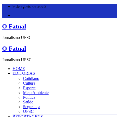
Pular
9 de agosto de 2026
para
o
conteúdo
O Fatual
Jornalismo UFSC
O Fatual
Jornalismo UFSC
HOME
EDITORIAS
Cotidiano
Cultura
Esporte
Meio Ambiente
Política
Saúde
Segurança
UFSC
REPORTAGENS