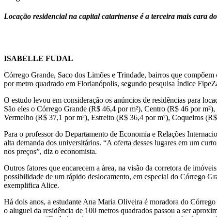
Locação residencial na capital catarinense é a terceira mais cara d
ISABELLE FUDAL
Córrego Grande, Saco dos Limões e Trindade, bairros que compõem o 
por metro quadrado em Florianópolis, segundo pesquisa Índice FipeZap
O estudo levou em consideração os anúncios de residências para loc
São eles o Córrego Grande (R$ 46,4 por m²), Centro (R$ 46 por m²), 
Vermelho (R$ 37,1 por m²), Estreito (R$ 36,4 por m²), Coqueiros (R$
Para o professor do Departamento de Economia e Relações Internaciona
alta demanda dos universitários. “A oferta desses lugares em um curto
nos preços”, diz o economista.
Outros fatores que encarecem a área, na visão da corretora de imóvei
possibilidade de um rápido deslocamento, em especial do Córrego Gran
exemplifica Alice.
Há dois anos, a estudante Ana Maria Oliveira é moradora do Córrego 
o aluguel da residência de 100 metros quadrados passou a ser aproxim