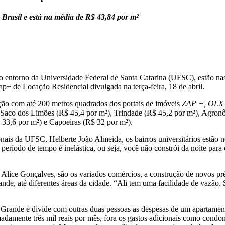
o Brasil e está na média de R$ 43,84 por m²
entorno da Universidade Federal de Santa Catarina (UFSC), estão nas 
+ de Locação Residencial divulgada na terça-feira, 18 de abril.
ação com até 200 metros quadrados dos portais de imóveis
ZAP +, OLX 
Saco dos Limões (R$ 45,4 por m²), Trindade (R$ 45,2 por m²), Agronôm
 33,6 por m²) e Capoeiras (R$ 32 por m²).
is da UFSC, Helberte João Almeida, os bairros universitários estão no
 período de tempo é inelástica, ou seja, você não constrói da noite pa
s Alice Gonçalves, são os variados comércios, a construção de novos pr
de, até diferentes áreas da cidade. “Ali tem uma facilidade de vazão. S
Grande e divide com outras duas pessoas as despesas de um apartament
adamente três mil reais por mês, fora os gastos adicionais como condomí