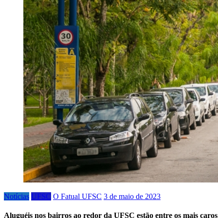
Notícias
UFSC
O Fatual UFSC
3 de maio de 2023
Aluguéis nos bairros ao redor da UFSC estão entre os mais caros