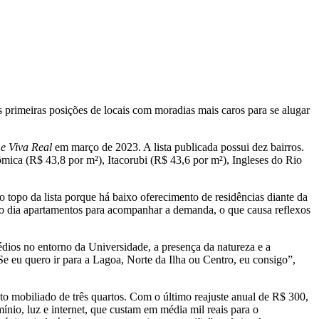
primeiras posições de locais com moradias mais caros para se alugar
e Viva Real
em março de 2023. A lista publicada possui dez bairros.
ica (R$ 43,8 por m²), Itacorubi (R$ 43,6 por m²), Ingleses do Rio
 topo da lista porque há baixo oferecimento de residências diante da
ra o dia apartamentos para acompanhar a demanda, o que causa reflexos
édios no entorno da Universidade, a presença da natureza e a
e eu quero ir para a Lagoa, Norte da Ilha ou Centro, eu consigo”,
o mobiliado de três quartos. Com o último reajuste anual de R$ 300,
nio, luz e internet, que custam em média mil reais para o