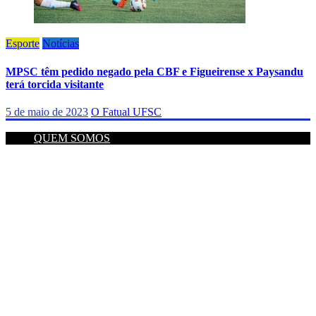
Esporte
Notícias
MPSC têm pedido negado pela CBF e Figueirense x Paysandu
terá torcida visitante
5 de maio de 2023
O Fatual UFSC
QUEM SOMOS