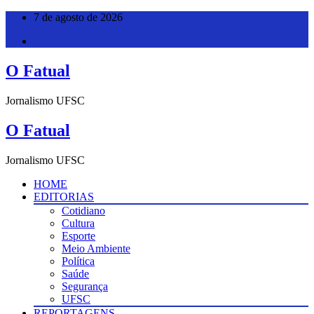
Pular
7 de agosto de 2026
para
o
conteúdo
O Fatual
Jornalismo UFSC
O Fatual
Jornalismo UFSC
HOME
EDITORIAS
Cotidiano
Cultura
Esporte
Meio Ambiente
Política
Saúde
Segurança
UFSC
REPORTAGENS