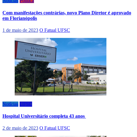
Notícias
Política
Com manifestações contrárias, novo Plano Diretor é aprovado
em Florianópolis
1 de maio de 2023
O Fatual UFSC
Notícias
UFSC
Hospital Universitário completa 43 anos
2 de maio de 2023
O Fatual UFSC