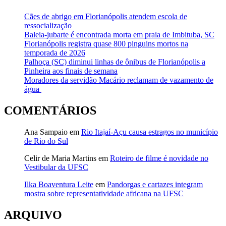
Cães de abrigo em Florianópolis atendem escola de
ressocialização
Baleia-jubarte é encontrada morta em praia de Imbituba, SC
Florianópolis registra quase 800 pinguins mortos na
temporada de 2026
Palhoça (SC) diminui linhas de ônibus de Florianópolis a
Pinheira aos finais de semana
Moradores da servidão Macário reclamam de vazamento de
água
COMENTÁRIOS
Ana Sampaio
em
Rio Itajaí-Açu causa estragos no município
de Rio do Sul
Celir de Maria Martins
em
Roteiro de filme é novidade no
Vestibular da UFSC
Ilka Boaventura Leite
em
Pandorgas e cartazes integram
mostra sobre representatividade africana na UFSC
ARQUIVO