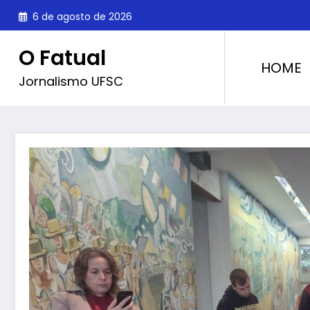
Pular
6 de agosto de 2026
para
o
O Fatual
conteúdo
HOME
Jornalismo UFSC