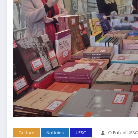
Cultura
Notícias
UFSC
O Fatual UFS