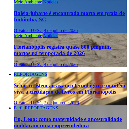
Meio Ambiente
Notícias
Baleia-jubarte é encontrada morta em praia de
Imbituba, SC
O Fatual UFSC
9 de julho de 2026
Meio Ambiente
Notícias
Florianópolis registra quase 800 pinguins
mortos na temporada de 2026
O Fatual UFSC
9 de julho de 2026
REPORTAGENS
Sebos resistem ao avanço tecnológico e mantêm
viva a circulação de livros em Florianópolis
O Fatual UFSC
7 de junho de 2026
Perfil
REPORTAGENS
Eu, Leoa: como maternidade e ancestralidade
moldaram uma empreendedora