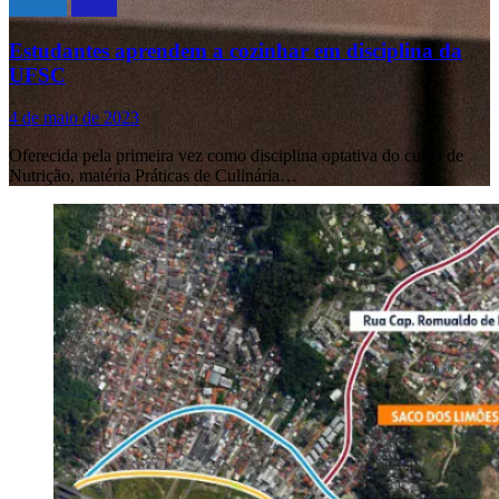
Notícias
UFSC
Estudantes aprendem a cozinhar em disciplina da
UFSC
4 de maio de 2023
Oferecida pela primeira vez como disciplina optativa do curso de
Nutrição, matéria Práticas de Culinária…