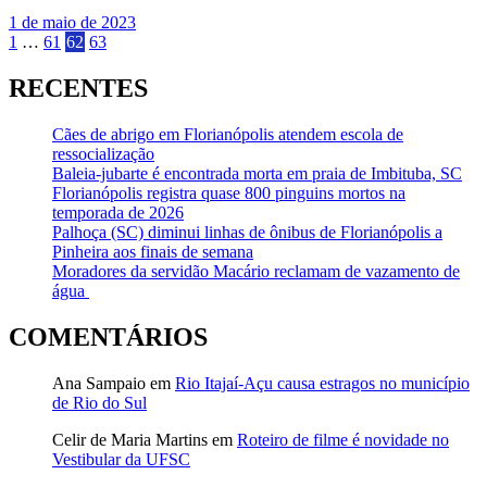
1 de maio de 2023
Paginação
1
…
61
62
63
de
RECENTES
posts
Cães de abrigo em Florianópolis atendem escola de
ressocialização
Baleia-jubarte é encontrada morta em praia de Imbituba, SC
Florianópolis registra quase 800 pinguins mortos na
temporada de 2026
Palhoça (SC) diminui linhas de ônibus de Florianópolis a
Pinheira aos finais de semana
Moradores da servidão Macário reclamam de vazamento de
água
COMENTÁRIOS
Ana Sampaio
em
Rio Itajaí-Açu causa estragos no município
de Rio do Sul
Celir de Maria Martins
em
Roteiro de filme é novidade no
Vestibular da UFSC