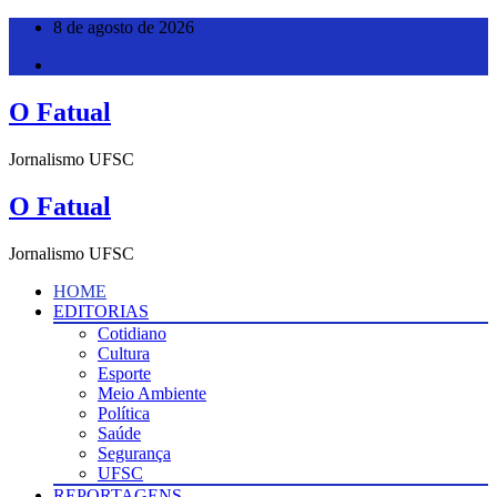
Pular
8 de agosto de 2026
para
o
conteúdo
O Fatual
Jornalismo UFSC
O Fatual
Jornalismo UFSC
HOME
EDITORIAS
Cotidiano
Cultura
Esporte
Meio Ambiente
Política
Saúde
Segurança
UFSC
REPORTAGENS