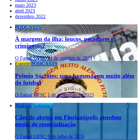
maio 2023
abril 2023
dezembro 2022
PODCASTS
À margem da ilha: loucos, pecadores e
criminosos?
O Fatual UFSC
31 de outubro de 2024
Esporte
PODCASTS
Prêmio Sócrates: uma homenagem muito além
do futebol
O Fatual UFSC
1 de dezembro de 2023
Notícias
Segurança
Cães de abrigo em Florianópolis atendem
escola de ressocialização
O Fatual UFSC
9 de julho de 2026