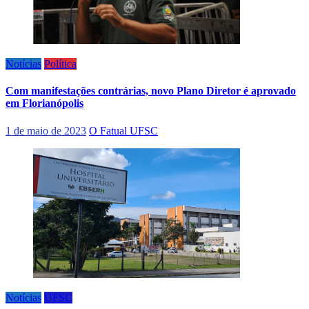
Notícias
Política
Com manifestações contrárias, novo Plano Diretor é aprovado
em Florianópolis
1 de maio de 2023
O Fatual UFSC
Notícias
UFSC