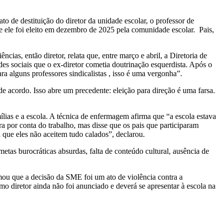
 de destituição do diretor da unidade escolar, o professor de
 ele foi eleito em dezembro de 2025 pela comunidade escolar. Pais,
ias, então diretor, relata que, entre março e abril, a Diretoria de
 sociais que o ex-diretor cometia doutrinação esquerdista. Após o
a alguns professores sindicalistas , isso é uma vergonha”.
e acordo. Isso abre um precedente: eleição para direção é uma farsa.
ias e a escola. A técnica de enfermagem afirma que “a escola estava
ra por conta do trabalho, mas disse que os pais que participaram
a que eles não aceitem tudo calados”, declarou.
tas burocráticas absurdas, falta de conteúdo cultural, ausência de
ou que a decisão da SME foi um ato de violência contra a
o diretor ainda não foi anunciado e deverá se apresentar à escola na