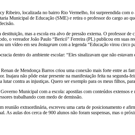
Ribeiro, localizada no bairro Rio Vermelho, foi surpreendida com o ato
aria Municipal de Educação (SME) e retira o professor do cargo ao que
 decisão.
tituição, mas a escola era alvo de pressão externa. O professor de ciênc
o vereador João Paulo “Bericó” Ferreira (PL) publicou em suas redes
icou um vídeo em seu
Instagram
com a legenda “Educação virou circo par
cracia dentro do ambiente escolar: “Eles sinalizavam que não estavam d
Renan de Mendonça Barros criou uma conexão mais forte entre as famíl
or. Inajara não pôde estar presente na manifestação feita na segunda-fei
lutar contra as injustiças. Quero ser exemplo para os meus filhos, par
 Governo Municipal com a escola: apostilas com conteúdos extensos e me
ofessores trabalhando com medo de demissão.
 reunião extraordinária, escreveu uma carta de posicionamento e afirm
l. As aulas dos cerca de 900 alunos não foram suspensas, mas o próxim