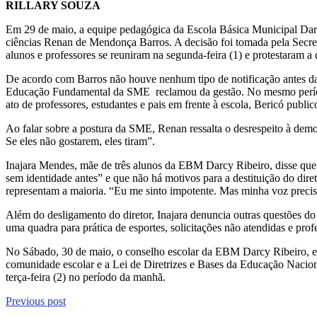
RILLARY SOUZA
Em 29 de maio, a equipe pedagógica da Escola Básica Municipal Darcy 
ciências Renan de Mendonça Barros. A decisão foi tomada pela Secret
alunos e professores se reuniram na segunda-feira (1) e protestaram a
De acordo com Barros não houve nenhum tipo de notificação antes da des
Educação Fundamental da SME reclamou da gestão. No mesmo período, 
ato de professores, estudantes e pais em frente à escola, Bericó publ
Ao falar sobre a postura da SME, Renan ressalta o desrespeito à demo
Se eles não gostarem, eles tiram”.
Inajara Mendes, mãe de três alunos da EBM Darcy Ribeiro, disse que 
sem identidade antes” e que não há motivos para a destituição do diret
representam a maioria. “Eu me sinto impotente. Mas minha voz precisa 
Além do desligamento do diretor, Inajara denuncia outras questões do
uma quadra para prática de esportes, solicitações não atendidas e pr
No Sábado, 30 de maio, o conselho escolar da EBM Darcy Ribeiro, em
comunidade escolar e a Lei de Diretrizes e Bases da Educação Naciona
terça-feira (2) no período da manhã.
Previous post