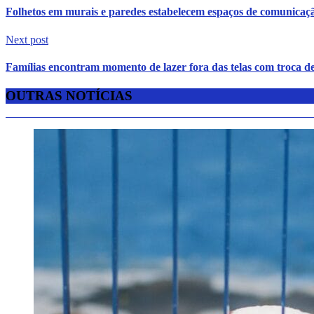
Folhetos em murais e paredes estabelecem espaços de comunicaç
Next post
Famílias encontram momento de lazer fora das telas com troca de
OUTRAS NOTÍCIAS