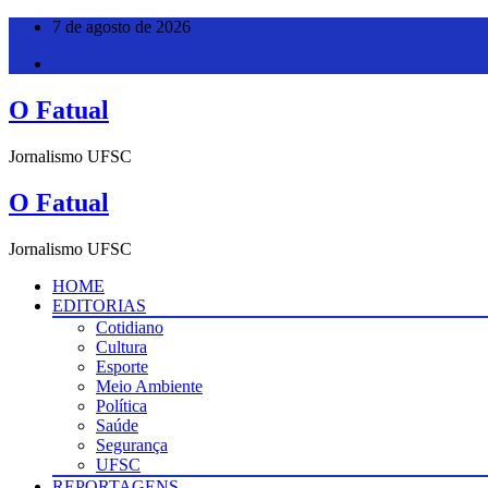
Pular
7 de agosto de 2026
para
o
conteúdo
O Fatual
Jornalismo UFSC
O Fatual
Jornalismo UFSC
HOME
EDITORIAS
Cotidiano
Cultura
Esporte
Meio Ambiente
Política
Saúde
Segurança
UFSC
REPORTAGENS