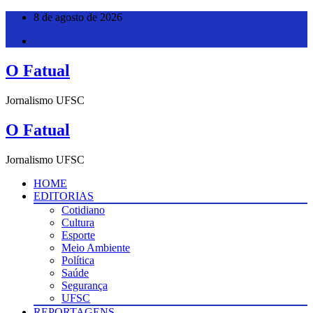
Pular
8 de agosto de 2026
para
o
conteúdo
O Fatual
Jornalismo UFSC
O Fatual
Jornalismo UFSC
HOME
EDITORIAS
Cotidiano
Cultura
Esporte
Meio Ambiente
Política
Saúde
Segurança
UFSC
REPORTAGENS