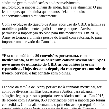
síndrome geram modificações no desenvolvimento
neurológico, a impossibilitam de andar, falar e se alimentar. O pai
lembra que, quando tinha quatro anos, “ela tomou oito
anticonvulsivantes simultaneamente”.
Com a evolução do quadro de Anny após uso do CBD, a família se
mobilizou publicamente e judicialmente para que a Anvisa
permitisse a importação do óleo para fins medicinais. Em 2014,
Anny se tornou a primeira pessoa do Brasil com autorização para
importar um derivado da Cannabis.
“Era uma média de 80 convulsões por semana, com o
medicamento, os números baixaram consideravelmente”. Após
nove meses de utilização do CBD, as convulsões já eram
esporádicas. Hoje, dez anos depois, ela consegue ter controle de
tronco, cervical, e faz contato com o olhar.
O apelo da família de Anny por acesso à cannabis medicinal, fez
com que diversas famílias buscassem a Justiça para alcançar
soluções legais para suas próprias necessidades médicas. Em 2015,
de acordo com a Anvisa, 850 autorizações para a importação foram
concedidas. Com a alta demanda, o primeiro avanço regulatório foi
estabelecido pela agência por meio da Resolução da Diretoria