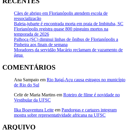
RECENTES
Cães de abrigo em Florianópolis atendem escola de
ressocialização
Baleia-jubarte é encontrada morta em praia de Imbituba, SC
Florianópolis registra quase 800 pinguins mortos na
temporada de 2026
Palhoça (SC) diminui linhas de ônibus de Florianópolis a
Pinheira aos finais de semana
Moradores da servidão Macário reclamam de vazamento de
água
COMENTÁRIOS
Ana Sampaio
em
Rio Itajaí-Açu causa estragos no município
de Rio do Sul
Celir de Maria Martins
em
Roteiro de filme é novidade no
Vestibular da UFSC
Ilka Boaventura Leite
em
Pandorgas e cartazes integram
mostra sobre representatividade africana na UFSC
ARQUIVO