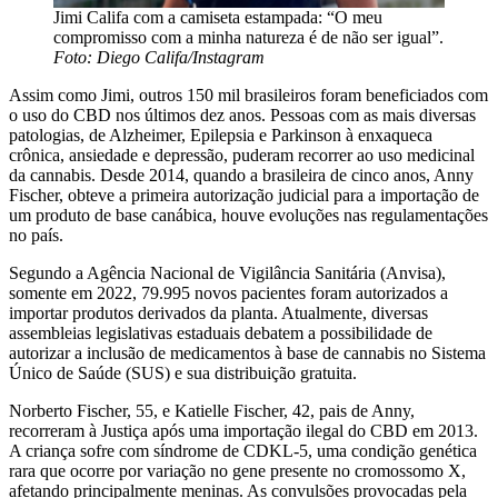
Jimi Califa com a camiseta estampada: “O meu
compromisso com a minha natureza é de não ser igual”.
Foto: Diego Califa/Instagram
Assim como Jimi, outros 150 mil brasileiros foram beneficiados com
o uso do CBD nos últimos dez anos. Pessoas com as mais diversas
patologias, de Alzheimer, Epilepsia e Parkinson à enxaqueca
crônica, ansiedade e depressão, puderam recorrer ao uso medicinal
da cannabis. Desde 2014, quando a brasileira de cinco anos, Anny
Fischer, obteve a primeira autorização judicial para a importação de
um produto de base canábica, houve evoluções nas regulamentações
no país.
Segundo a Agência Nacional de Vigilância Sanitária (Anvisa),
somente em 2022, 79.995 novos pacientes foram autorizados a
importar produtos derivados da planta. Atualmente, diversas
assembleias legislativas estaduais debatem a possibilidade de
autorizar a inclusão de medicamentos à base de cannabis no Sistema
Único de Saúde (SUS) e sua distribuição gratuita.
Norberto Fischer, 55, e Katielle Fischer, 42, pais de Anny,
recorreram à Justiça após uma importação ilegal do CBD em 2013.
A criança sofre com síndrome de CDKL-5, uma condição genética
rara que ocorre por variação no gene presente no cromossomo X,
afetando principalmente meninas. As convulsões provocadas pela