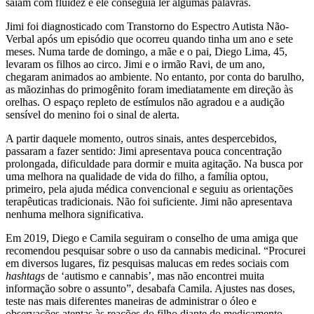
saíam com fluidez e ele conseguia ler algumas palavras.
Jimi foi diagnosticado com Transtorno do Espectro Autista Não-
Verbal após um episódio que ocorreu quando tinha um ano e sete
meses. Numa tarde de domingo, a mãe e o pai, Diego Lima, 45,
levaram os filhos ao circo. Jimi e o irmão Ravi, de um ano,
chegaram animados ao ambiente. No entanto, por conta do barulho,
as mãozinhas do primogênito foram imediatamente em direção às
orelhas. O espaço repleto de estímulos não agradou e a audição
sensível do menino foi o sinal de alerta.
A partir daquele momento, outros sinais, antes despercebidos,
passaram a fazer sentido: Jimi apresentava pouca concentração
prolongada, dificuldade para dormir e muita agitação. Na busca por
uma melhora na qualidade de vida do filho, a família optou,
primeiro, pela ajuda médica convencional e seguiu as orientações
terapêuticas tradicionais. Não foi suficiente. Jimi não apresentava
nenhuma melhora significativa.
Em 2019, Diego e Camila seguiram o conselho de uma amiga que
recomendou pesquisar sobre o uso da cannabis medicinal. “Procurei
em diversos lugares, fiz pesquisas malucas em redes sociais com
hashtags
de ‘autismo e cannabis’, mas não encontrei muita
informação sobre o assunto”, desabafa Camila. Ajustes nas doses,
teste nas mais diferentes maneiras de administrar o óleo e
observações atentas às reações do filho diante do medicamento