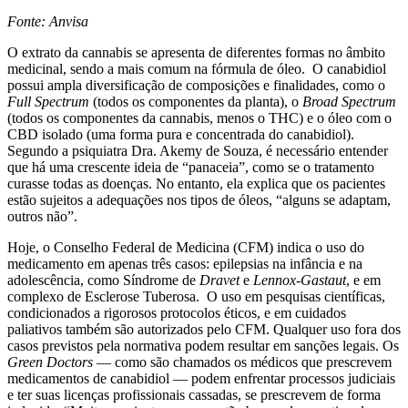
Fonte: Anvisa
O extrato da cannabis se apresenta de diferentes formas no âmbito
medicinal, sendo a mais comum na fórmula de óleo. O canabidiol
possui ampla diversificação de composições e finalidades, como o
Full Spectrum
(todos os componentes da planta), o
Broad Spectrum
(todos os componentes da cannabis, menos o THC) e o óleo com o
CBD isolado (uma forma pura e concentrada do canabidiol).
Segundo a psiquiatra Dra. Akemy de Souza, é necessário entender
que há uma crescente ideia de “panaceia”, como se o tratamento
curasse todas as doenças. No entanto, ela explica que os pacientes
estão sujeitos a adequações nos tipos de óleos, “alguns se adaptam,
outros não”.
Hoje, o Conselho Federal de Medicina (CFM) indica o uso do
medicamento em apenas três casos: epilepsias na infância e na
adolescência, como Síndrome de
Dravet
e
Lennox-Gastaut
, e em
complexo de Esclerose Tuberosa. O uso em pesquisas científicas,
condicionados a rigorosos protocolos éticos, e em cuidados
paliativos também são autorizados pelo CFM. Qualquer uso fora dos
casos previstos pela normativa podem resultar em sanções legais. Os
Green Doctors
— como são chamados os médicos que prescrevem
medicamentos de canabidiol — podem enfrentar processos judiciais
e ter suas licenças profissionais cassadas, se prescrevem de forma