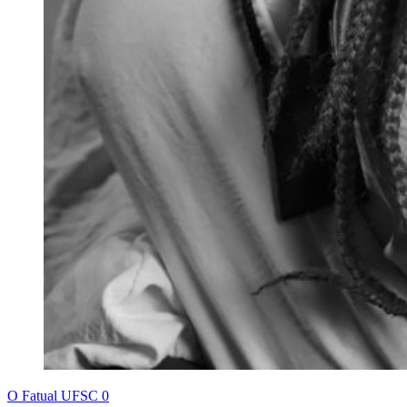
O Fatual UFSC
0