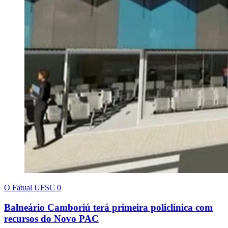
O Fatual UFSC
0
Balneário Camboriú terá primeira policlínica com
recursos do Novo PAC