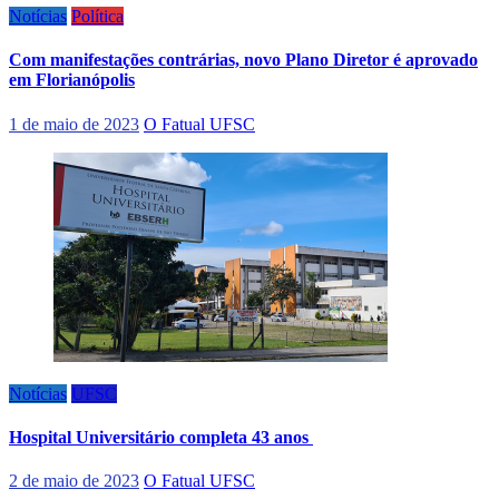
Notícias
Política
Com manifestações contrárias, novo Plano Diretor é aprovado
em Florianópolis
1 de maio de 2023
O Fatual UFSC
Notícias
UFSC
Hospital Universitário completa 43 anos
2 de maio de 2023
O Fatual UFSC