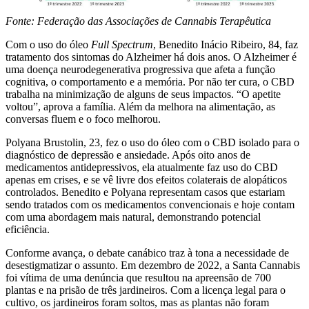
Fonte: Federação das Associações de Cannabis Terapêutica
Com o uso do óleo
Full Spectrum
, Benedito Inácio Ribeiro, 84, faz
tratamento dos sintomas do Alzheimer há dois anos. O Alzheimer é
uma doença neurodegenerativa progressiva que afeta a função
cognitiva, o comportamento e a memória. Por não ter cura, o CBD
trabalha na minimização de alguns de seus impactos. “O apetite
voltou”, aprova a família. Além da melhora na alimentação, as
conversas fluem e o foco melhorou.
Polyana Brustolin, 23, fez o uso do óleo com o CBD isolado para o
diagnóstico de depressão e ansiedade. Após oito anos de
medicamentos antidepressivos, ela atualmente faz uso do CBD
apenas em crises, e se vê livre dos efeitos colaterais de alopáticos
controlados. Benedito e Polyana representam casos que estariam
sendo tratados com os medicamentos convencionais e hoje contam
com uma abordagem mais natural, demonstrando potencial
eficiência.
Conforme avança, o debate canábico traz à tona a necessidade de
desestigmatizar o assunto. Em dezembro de 2022, a Santa Cannabis
foi vítima de uma denúncia que resultou na apreensão de 700
plantas e na prisão de três jardineiros. Com a licença legal para o
cultivo, os jardineiros foram soltos, mas as plantas não foram