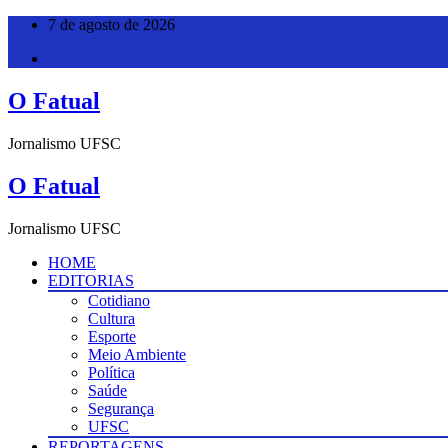
Pular
7 de agosto de 2026
para
o
conteúdo
O Fatual
Jornalismo UFSC
O Fatual
Jornalismo UFSC
HOME
EDITORIAS
Cotidiano
Cultura
Esporte
Meio Ambiente
Política
Saúde
Segurança
UFSC
REPORTAGENS