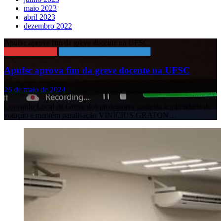
maio 2023
abril 2023
dezembro 2022
Apufsc aprova fim da greve docente na UFSC
COBERTURAS
Greve Nacional da Educação
Apufsc aprova fim da greve docente na UFSC
26 de maio de 2024
Comando Local de Greve dos professores contesta legitimidade da
votação e mantém paralisação VINÍCIUS GRATON…