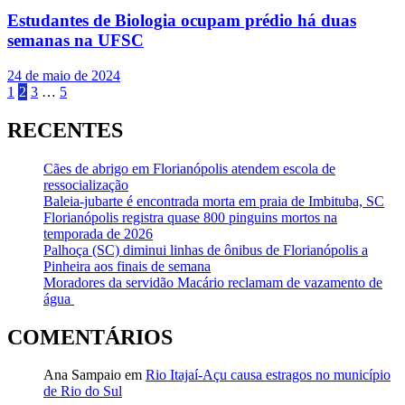
Estudantes de Biologia ocupam prédio há duas
semanas na UFSC
24 de maio de 2024
Paginação
1
2
3
…
5
de
RECENTES
posts
Cães de abrigo em Florianópolis atendem escola de
ressocialização
Baleia-jubarte é encontrada morta em praia de Imbituba, SC
Florianópolis registra quase 800 pinguins mortos na
temporada de 2026
Palhoça (SC) diminui linhas de ônibus de Florianópolis a
Pinheira aos finais de semana
Moradores da servidão Macário reclamam de vazamento de
água
COMENTÁRIOS
Ana Sampaio
em
Rio Itajaí-Açu causa estragos no município
de Rio do Sul