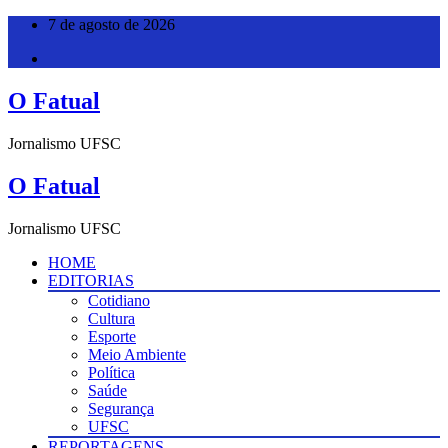
Pular
7 de agosto de 2026
para
o
conteúdo
O Fatual
Jornalismo UFSC
O Fatual
Jornalismo UFSC
HOME
EDITORIAS
Cotidiano
Cultura
Esporte
Meio Ambiente
Política
Saúde
Segurança
UFSC
REPORTAGENS