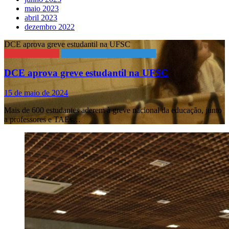
maio 2023
abril 2023
dezembro 2022
DCE aprova greve estudantil na UFSC
COBERTURAS
Greve Nacional da Educação
DCE aprova greve estudantil na UFSC
15 de maio de 2024
Mais de 600 estudantes aderem à greve nacional da educação, junto
a professores e TAEs…