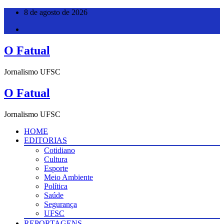
Pular
8 de agosto de 2026
para
o
conteúdo
O Fatual
Jornalismo UFSC
O Fatual
Jornalismo UFSC
HOME
EDITORIAS
Cotidiano
Cultura
Esporte
Meio Ambiente
Política
Saúde
Segurança
UFSC
REPORTAGENS