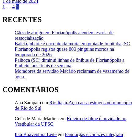
1 de maio de 2024
Paginação
1
…
4
5
de
RECENTES
posts
Cães de abrigo em Florianópolis atendem escola de
ressocialização
Baleia-jubarte é encontrada morta em praia de Imbituba, SC
Florianópolis registra quase 800 pinguins mortos na
temporada de 2026
Palhoça (SC) diminui linhas de ônibus de Florianópolis a
Pinheira aos finais de semana
Moradores da servidão Macário reclamam de vazamento de
água
COMENTÁRIOS
Ana Sampaio
em
Rio Itajaí-Açu causa estragos no município
de Rio do Sul
Celir de Maria Martins
em
Roteiro de filme é novidade no
Vestibular da UFSC
Ilka Boaventura Leite
em
Pandorgas e cartazes integram