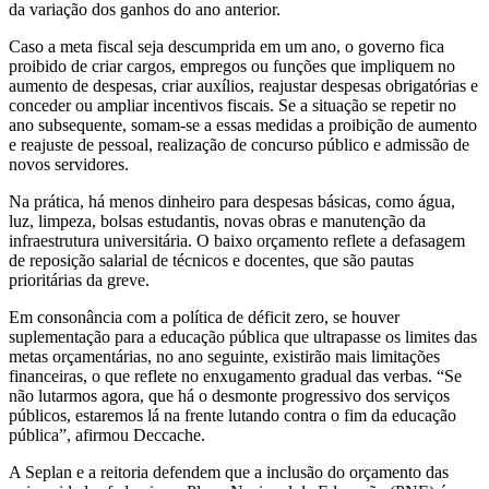
da variação dos ganhos do ano anterior.
Caso a meta fiscal seja descumprida em um ano, o governo fica
proibido de criar cargos, empregos ou funções que impliquem no
aumento de despesas, criar auxílios, reajustar despesas obrigatórias e
conceder ou ampliar incentivos fiscais. Se a situação se repetir no
ano subsequente, somam-se a essas medidas a proibição de aumento
e reajuste de pessoal, realização de concurso público e admissão de
novos servidores.
Na prática, há menos dinheiro para despesas básicas, como água,
luz, limpeza, bolsas estudantis, novas obras e manutenção da
infraestrutura universitária. O baixo orçamento reflete a defasagem
de reposição salarial de técnicos e docentes, que são pautas
prioritárias da greve.
Em consonância com a política de déficit zero, se houver
suplementação para a educação pública que ultrapasse os limites das
metas orçamentárias, no ano seguinte, existirão mais limitações
financeiras, o que reflete no enxugamento gradual das verbas. “Se
não lutarmos agora, que há o desmonte progressivo dos serviços
públicos, estaremos lá na frente lutando contra o fim da educação
pública”, afirmou Deccache.
A Seplan e a reitoria defendem que a inclusão do orçamento das