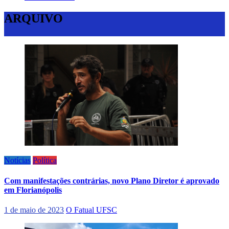
ARQUIVO
Notícias
Política
Com manifestações contrárias, novo Plano Diretor é aprovado
em Florianópolis
1 de maio de 2023
O Fatual UFSC