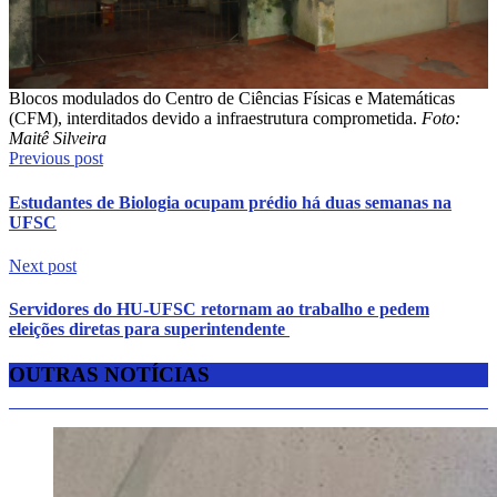
Blocos modulados do Centro de Ciências Físicas e Matemáticas
(CFM), interditados devido a infraestrutura comprometida.
Foto:
Maitê Silveira
Previous post
Estudantes de Biologia ocupam prédio há duas semanas na
UFSC
Next post
Servidores do HU-UFSC retornam ao trabalho e pedem
eleições diretas para superintendente
OUTRAS NOTÍCIAS