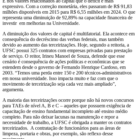
É nos valores relacionados ao capital que o déficit é mais
expressivo. Com a correção monetária, eles passaram de R$ 91,83
milhões disponíveis em 2015 para R$ 6,55 milhões em 2024. O que
representa uma diminuição de 92,89% na capacidade financeira de
investir em melhorias na Universidade.
A diminuição dos valores de capital é multifatorial. Ela acontece em
consequência do decréscimo das verbas federais, mas também
devido ao aumento das terceirizações. Hoje, segundo a reitoria, a
UFSC possui 325 contratos com empresas privadas para prestação
de serviço. O reitor, Irineu Manoel de Souza, defende que esse
cenário é consequência de ações políticas e econômicas que se
estendem desde o governo de Fernando Henrique Cardoso, em
2003. “Temos uma perda entre 150 e 200 técnicos-administrativos
em nossa universidade. Isso impacta muito e faz com que o
movimento de terceirização seja cada vez mais ampliado”,
argumenta.
A maioria das terceirizações ocorre porque não há novos concursos
para TAEs de nível A, B e C – aqueles que possuem exigência de
capacitação de ensino fundamental incompleto até ensino médio
completo. Para não deixar lacunas na manutenção e repor a
necessidade de trabalho, a UFSC é obrigada a manter os contratos
terceirizados. A contratação de funcionários para as áreas de
limpeza, portaria e obras, por exemplo, são reflexo desse