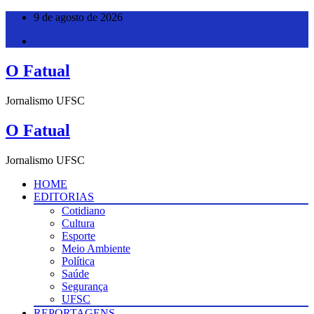
Pular
9 de agosto de 2026
para
o
conteúdo
O Fatual
Jornalismo UFSC
O Fatual
Jornalismo UFSC
HOME
EDITORIAS
Cotidiano
Cultura
Esporte
Meio Ambiente
Política
Saúde
Segurança
UFSC
REPORTAGENS