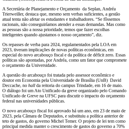
A Secretária de Planejamento e Orçamento da Seplan, Andréa
Trierweiller, destaca que, mesmo sem verbas suficientes, a gestão
atual tenta não afetar os estudantes e trabalhadores. “Se fôssemos
racionais, não conseguiríamos atender a essas demandas. Mas como
as pessoas são a nossa prioridade, temos que fazer escolhas
inteligentes quando ajustamos o nosso orçamento”, diz.
Os repasses de verba para 2024, regulamentados pela LOA em
2023, tiveram implicações de novas políticas econômicas, em
especial do novo arcabouço fiscal e da política de déficit zero. Essas
políticas são apontadas, por Andréa, como um fator que compromete
o orçamento da Universidade.
A questão do arcabouço foi tratada pelo assessor econômico e
doutor em Economia pela Universidade de Brasília (UnB) David
Deccache, no
hall
da reitoria do campus Trindade, em 16 de maio.
O diálogo foi um Ato Unificado da greve organizado pelo Comando
Unificado de Greve na UFSC para discutir o impacto do orçamento
federal nas universidades públicas.
O novo arcabouço fiscal foi aprovado há um ano, em 23 de maio de
2023, pela Câmara de Deputados, e substituiu a política anterior de
teto de gastos, do governo Michel Temer. O projeto de lei tem como
principal medida manter o crescimento de gastos do governo a 70%