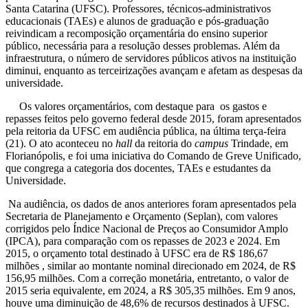
Santa Catarina (UFSC). Professores, técnicos-administrativos
educacionais (TAEs) e alunos de graduação e pós-graduação
reivindicam a recomposição orçamentária do ensino superior
público, necessária para a resolução desses problemas. Além da
infraestrutura, o número de servidores públicos ativos na instituição
diminui, enquanto as terceirizações avançam e afetam as despesas da
universidade.
Os valores orçamentários, com destaque para os gastos e
repasses feitos pelo governo federal desde 2015, foram apresentados
pela reitoria da UFSC em audiência pública, na última terça-feira
(21). O ato aconteceu no
hall
da reitoria do
campus
Trindade, em
Florianópolis, e foi uma iniciativa do Comando de Greve Unificado,
que congrega a categoria dos docentes, TAEs e estudantes da
Universidade.
Na audiência, os dados de anos anteriores foram apresentados pela
Secretaria de Planejamento e Orçamento (Seplan), com valores
corrigidos pelo Índice Nacional de Preços ao Consumidor Amplo
(IPCA), para comparação com os repasses de 2023 e 2024. Em
2015, o orçamento total destinado à UFSC era de R$ 186,67
milhões , similar ao montante nominal direcionado em 2024, de R$
156,95 milhões. Com a correção monetária, entretanto, o valor de
2015 seria equivalente, em 2024, a R$ 305,35 milhões. Em 9 anos,
houve uma diminuição de 48,6% de recursos destinados à UFSC.