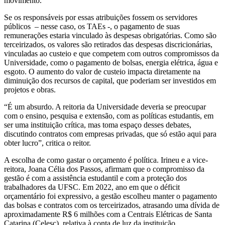
movimento.
Se os responsáveis por essas atribuições fossem os servidores
públicos – nesse caso, os TAEs -, o pagamento de suas
remunerações estaria vinculado às despesas obrigatórias. Como são
terceirizados, os valores são retirados das despesas discricionárias,
vinculadas ao custeio e que competem com outros compromissos da
Universidade, como o pagamento de bolsas, energia elétrica, água e
esgoto. O aumento do valor de custeio impacta diretamente na
diminuição dos recursos de capital, que poderiam ser investidos em
projetos e obras.
“É um absurdo. A reitoria da Universidade deveria se preocupar
com o ensino, pesquisa e extensão, com as políticas estudantis, em
ser uma instituição crítica, mas toma espaço desses debates,
discutindo contratos com empresas privadas, que só estão aqui para
obter lucro”, critica o reitor.
A escolha de como gastar o orçamento é política. Irineu e a vice-
reitora, Joana Célia dos Passos, afirmam que o compromisso da
gestão é com a assistência estudantil e com a proteção dos
trabalhadores da UFSC. Em 2022, ano em que o déficit
orçamentário foi expressivo, a gestão escolheu manter o pagamento
das bolsas e contratos com os terceirizados, atrasando uma dívida de
aproximadamente R$ 6 milhões com a Centrais Elétricas de Santa
Catarina (Celesc), relativa à conta de luz da instituição.