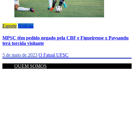
Esporte
Notícias
MPSC têm pedido negado pela CBF e Figueirense x Paysandu
terá torcida visitante
5 de maio de 2023
O Fatual UFSC
QUEM SOMOS