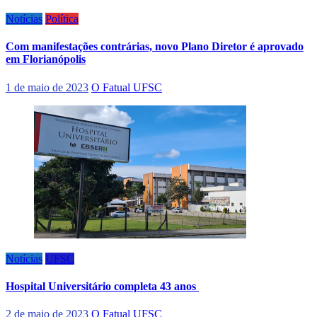
Notícias
Política
Com manifestações contrárias, novo Plano Diretor é aprovado
em Florianópolis
1 de maio de 2023
O Fatual UFSC
Notícias
UFSC
Hospital Universitário completa 43 anos
2 de maio de 2023
O Fatual UFSC