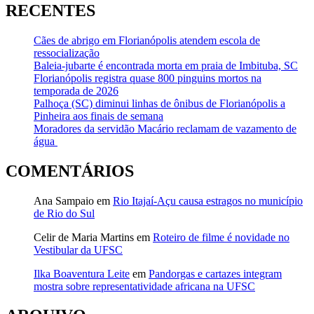
RECENTES
Cães de abrigo em Florianópolis atendem escola de
ressocialização
Baleia-jubarte é encontrada morta em praia de Imbituba, SC
Florianópolis registra quase 800 pinguins mortos na
temporada de 2026
Palhoça (SC) diminui linhas de ônibus de Florianópolis a
Pinheira aos finais de semana
Moradores da servidão Macário reclamam de vazamento de
água
COMENTÁRIOS
Ana Sampaio
em
Rio Itajaí-Açu causa estragos no município
de Rio do Sul
Celir de Maria Martins
em
Roteiro de filme é novidade no
Vestibular da UFSC
Ilka Boaventura Leite
em
Pandorgas e cartazes integram
mostra sobre representatividade africana na UFSC