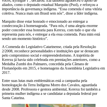
vocês, kyringue’i”, declarou. Ela também agradeceu o apoio de
aliados, como o deputado estadual Marquito (Psol), e reforçou a
importância da governança indígena. “Essa comenda é uma vitória
coletiva. Nunca mais um Brasil sem nós”, disse a líder indígena.
Marquito disse estar honrado e emocionado ao entregar a
condecoração à homenageada. “Para nós, é uma alegria enorme
poder conceder essa honraria para Kerexu, com tudo o que ela
representa para nós, e entregar a ela essa comenda. Para mim está
sendo um momento histórico”.
A Comenda do Legislativo Catarinense, criada pela Resolução
2/2008, reconhece personalidades e instituições que se destacam
pelo compromisso social e empreendedorismo. A trajetória de
Kerexu já havia sido celebrada em premiações anteriores, como a
Medalha Zumbi dos Palmares, concedida pela Câmara de
Florianópolis em 2015, e homenagens da Assembleia Legislativa em
2017.
Entre suas lutas mais emblemáticas está a campanha pela
homologação da Terra Indígena Morro dos Cavalos, aguardada
desde 2008. Professora e gestora ambiental, Kerexu foi também a
primeira mulher indígena a se candidatar a deputada federal por
Santa Catarina.