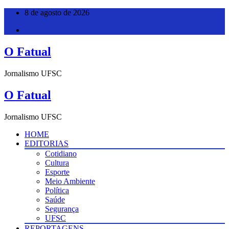
Pular
8 de agosto de 2026
para
o
conteúdo
O Fatual
Jornalismo UFSC
O Fatual
Jornalismo UFSC
HOME
EDITORIAS
Cotidiano
Cultura
Esporte
Meio Ambiente
Política
Saúde
Segurança
UFSC
REPORTAGENS