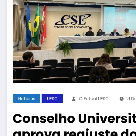
Notícias
UFSC
O Fatual UFSC
21 D
Conselho Universi
aprova reajuste d