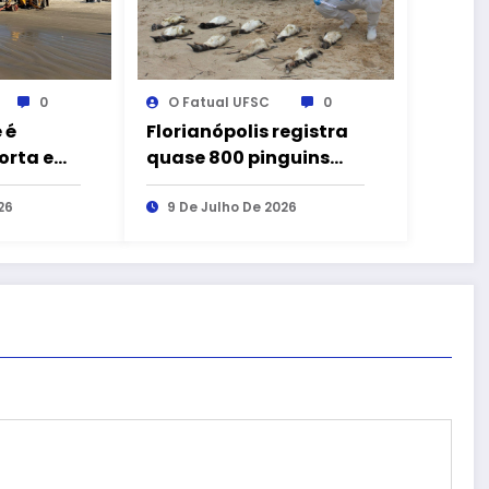
0
O Fatual UFSC
0
 é
Florianópolis registra
orta em
quase 800 pinguins
uba, SC
mortos na temporada
26
de 2026
9 De Julho De 2026