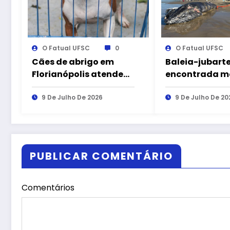
O Fatual UFSC
0
O Fatual UFSC
Cães de abrigo em
Baleia-jubarte
Florianópolis atendem
encontrada m
escola de
praia de Imbit
ressocialização
9 De Julho De 2026
9 De Julho De 20
PUBLICAR COMENTÁRIO
Comentários