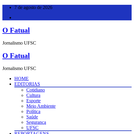
Pular
7 de agosto de 2026
para
o
conteúdo
O Fatual
Jornalismo UFSC
O Fatual
Jornalismo UFSC
HOME
EDITORIAS
Cotidiano
Cultura
Esporte
Meio Ambiente
Política
Saúde
Segurança
UFSC
REPORTAGENS