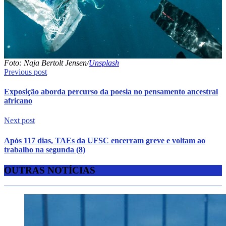
Foto: Naja Bertolt Jensen/
Unsplash
Previous post
Exposição aborda percurso da poesia no pensamento ancestral
africano
Next post
Após 117 dias, TAEs da UFSC encerram greve e voltam ao
trabalho na segunda (8)
OUTRAS NOTÍCIAS