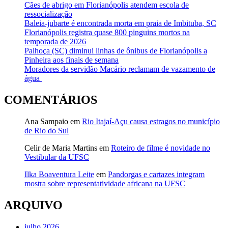
Cães de abrigo em Florianópolis atendem escola de
ressocialização
Baleia-jubarte é encontrada morta em praia de Imbituba, SC
Florianópolis registra quase 800 pinguins mortos na
temporada de 2026
Palhoça (SC) diminui linhas de ônibus de Florianópolis a
Pinheira aos finais de semana
Moradores da servidão Macário reclamam de vazamento de
água
COMENTÁRIOS
Ana Sampaio
em
Rio Itajaí-Açu causa estragos no município
de Rio do Sul
Celir de Maria Martins
em
Roteiro de filme é novidade no
Vestibular da UFSC
Ilka Boaventura Leite
em
Pandorgas e cartazes integram
mostra sobre representatividade africana na UFSC
ARQUIVO
julho 2026