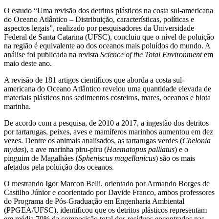
O estudo “Uma revisão dos detritos plásticos na costa sul-americana
do Oceano Atlântico – Distribuição, características, políticas e
aspectos legais”, realizado por pesquisadores da Universidade
Federal de Santa Catarina (UFSC), concluiu que o nível de poluição
na região é equivalente ao dos oceanos mais poluídos do mundo. A
análise foi publicada na revista
Science of the Total Environment
em
maio deste ano.
A revisão de 181 artigos científicos que aborda a costa sul-
americana do Oceano Atlântico revelou uma quantidade elevada de
materiais plásticos nos sedimentos costeiros, mares, oceanos e biota
marinha.
De acordo com a pesquisa, de 2010 a 2017, a ingestão dos detritos
por tartarugas, peixes, aves e mamíferos marinhos aumentou em dez
vezes. Dentre os animais analisados, as tartarugas verdes (
Chelonia
mydas
), a ave marinha piru-piru (
Haematopus palliatus
) e o
pinguim de Magalhães (
Spheniscus magellanicus
) são os mais
afetados pela poluição dos oceanos.
O mestrando Igor Marcon Belli, orientado por Armando Borges de
Castilho Júnior e coorientado por Davide Franco, ambos professores
do Programa de Pós-Graduação em Engenharia Ambiental
(PPGEA/UFSC), identificou que os detritos plásticos representam
em média 70% da composição total dos resíduos encontrados nas