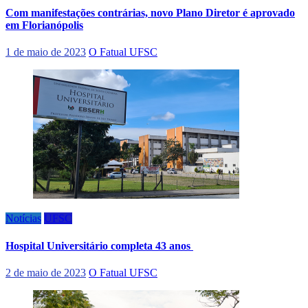
Com manifestações contrárias, novo Plano Diretor é aprovado
em Florianópolis
1 de maio de 2023
O Fatual UFSC
Notícias
UFSC
Hospital Universitário completa 43 anos
2 de maio de 2023
O Fatual UFSC