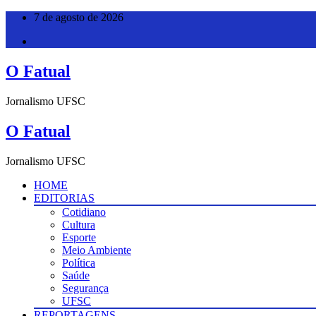
Pular
7 de agosto de 2026
para
o
conteúdo
O Fatual
Jornalismo UFSC
O Fatual
Jornalismo UFSC
HOME
EDITORIAS
Cotidiano
Cultura
Esporte
Meio Ambiente
Política
Saúde
Segurança
UFSC
REPORTAGENS