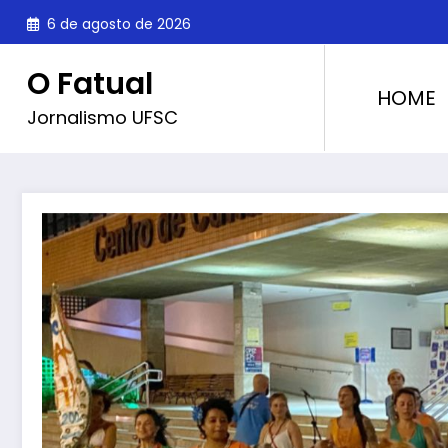
Pular
6 de agosto de 2026
para
o
O Fatual
conteúdo
HOME
Jornalismo UFSC