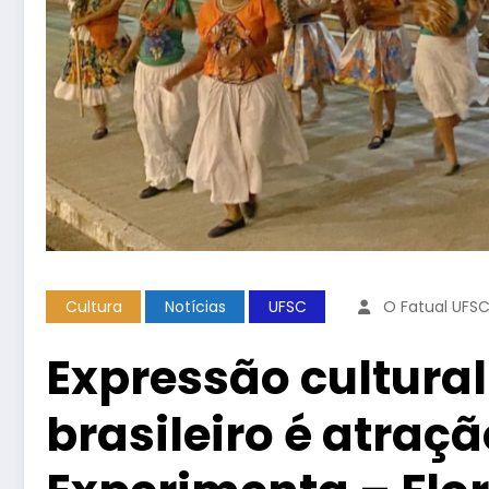
Cultura
Notícias
UFSC
O Fatual UFS
Expressão cultural
brasileiro é atraç