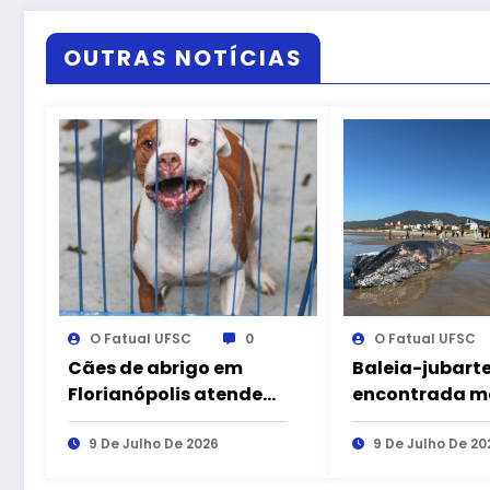
OUTRAS NOTÍCIAS
O Fatual UFSC
0
O Fatual UFSC
Cães de abrigo em
Baleia-jubarte
Florianópolis atendem
encontrada m
escola de
praia de Imbit
ressocialização
9 De Julho De 2026
9 De Julho De 20