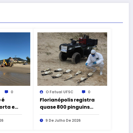
0
O Fatual UFSC
0
 é
Florianópolis registra
orta em
quase 800 pinguins
uba, SC
mortos na temporada
26
de 2026
9 De Julho De 2026