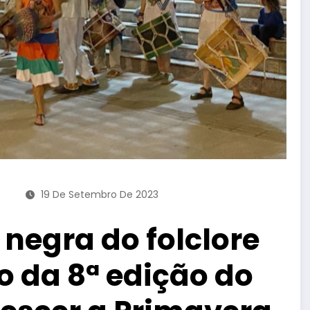
C
19 De Setembro De 2023
 negra do folclore
ão da 8ª edição do