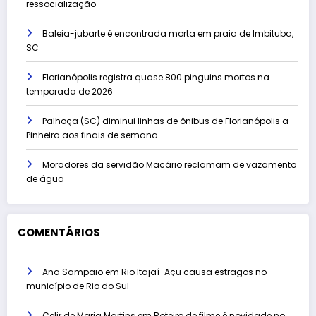
ressocialização
Baleia-jubarte é encontrada morta em praia de Imbituba,
SC
Florianópolis registra quase 800 pinguins mortos na
temporada de 2026
Palhoça (SC) diminui linhas de ônibus de Florianópolis a
Pinheira aos finais de semana
Moradores da servidão Macário reclamam de vazamento
de água
COMENTÁRIOS
Ana Sampaio
em
Rio Itajaí-Açu causa estragos no
município de Rio do Sul
Celir de Maria Martins
em
Roteiro de filme é novidade no