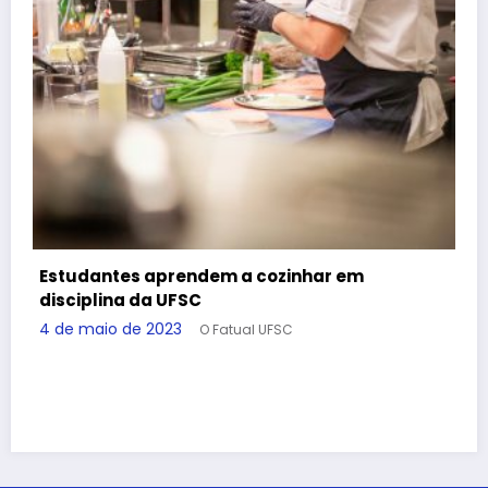
m
MPSC têm pedido negado pela CBF e
Figueirense x Paysandu terá torcida visi
5 de maio de 2023
O Fatual UFSC