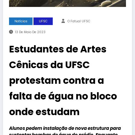
Notícias
UFSC
O Fatual UFSC
13 De Maio De 2023
Estudantes de Artes
Cênicas da UFSC
protestam contra a
falta de água no bloco
onde estudam
Alunos pedem instalação de nova estrutura para
sustentar bombas de água do prédio. Enquanto