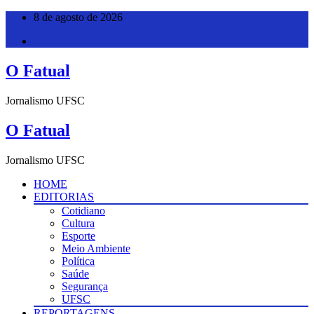
Pular
8 de agosto de 2026
para
o
conteúdo
O Fatual
Jornalismo UFSC
O Fatual
Jornalismo UFSC
HOME
EDITORIAS
Cotidiano
Cultura
Esporte
Meio Ambiente
Política
Saúde
Segurança
UFSC
REPORTAGENS