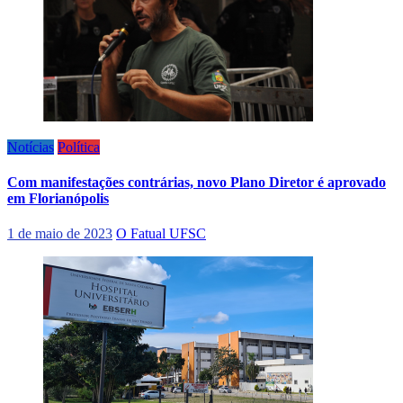
Notícias
Política
Com manifestações contrárias, novo Plano Diretor é aprovado
em Florianópolis
1 de maio de 2023
O Fatual UFSC