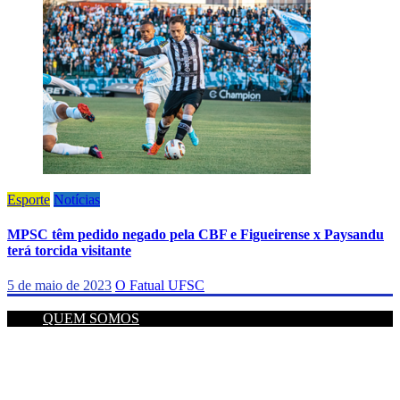
Esporte
Notícias
MPSC têm pedido negado pela CBF e Figueirense x Paysandu
terá torcida visitante
5 de maio de 2023
O Fatual UFSC
QUEM SOMOS