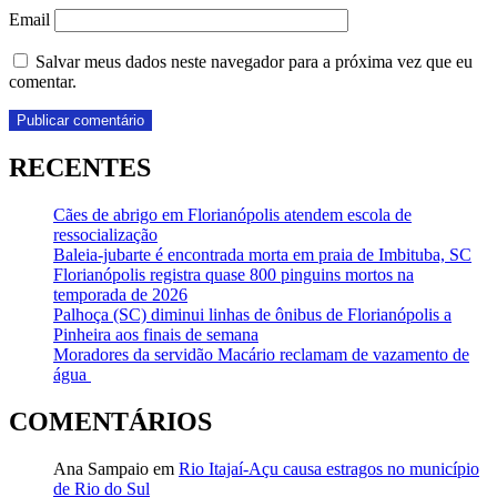
Email
Salvar meus dados neste navegador para a próxima vez que eu
comentar.
RECENTES
Cães de abrigo em Florianópolis atendem escola de
ressocialização
Baleia-jubarte é encontrada morta em praia de Imbituba, SC
Florianópolis registra quase 800 pinguins mortos na
temporada de 2026
Palhoça (SC) diminui linhas de ônibus de Florianópolis a
Pinheira aos finais de semana
Moradores da servidão Macário reclamam de vazamento de
água
COMENTÁRIOS
Ana Sampaio
em
Rio Itajaí-Açu causa estragos no município
de Rio do Sul