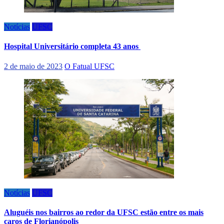
Notícias
UFSC
Hospital Universitário completa 43 anos
2 de maio de 2023
O Fatual UFSC
Notícias
UFSC
Aluguéis nos bairros ao redor da UFSC estão entre os mais
caros de Florianópolis