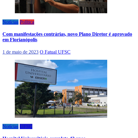
Notícias
Política
Com manifestações contrárias, novo Plano Diretor é aprovado
em Florianópolis
1 de maio de 2023
O Fatual UFSC
Notícias
UFSC