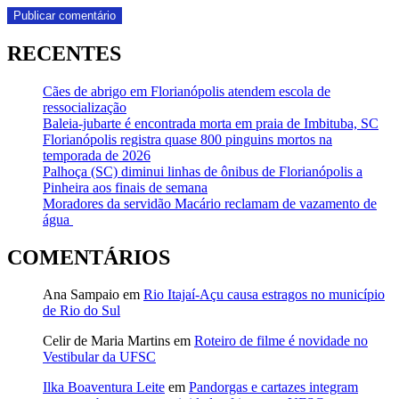
RECENTES
Cães de abrigo em Florianópolis atendem escola de
ressocialização
Baleia-jubarte é encontrada morta em praia de Imbituba, SC
Florianópolis registra quase 800 pinguins mortos na
temporada de 2026
Palhoça (SC) diminui linhas de ônibus de Florianópolis a
Pinheira aos finais de semana
Moradores da servidão Macário reclamam de vazamento de
água
COMENTÁRIOS
Ana Sampaio
em
Rio Itajaí-Açu causa estragos no município
de Rio do Sul
Celir de Maria Martins
em
Roteiro de filme é novidade no
Vestibular da UFSC
Ilka Boaventura Leite
em
Pandorgas e cartazes integram