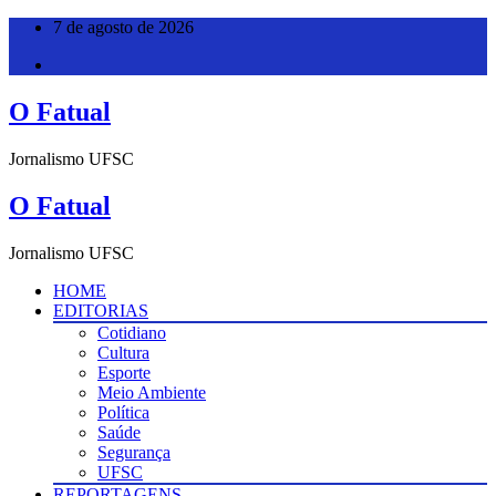
Pular
7 de agosto de 2026
para
o
conteúdo
O Fatual
Jornalismo UFSC
O Fatual
Jornalismo UFSC
HOME
EDITORIAS
Cotidiano
Cultura
Esporte
Meio Ambiente
Política
Saúde
Segurança
UFSC
REPORTAGENS