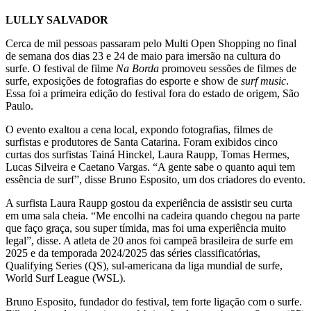
LULLY SALVADOR
Cerca de mil pessoas passaram pelo Multi Open Shopping no final
de semana dos dias 23 e 24 de maio para imersão na cultura do
surfe. O festival de filme
Na Borda
promoveu sessões de filmes de
surfe, exposições de fotografias do esporte e show de
surf music
.
Essa foi a primeira edição do festival fora do estado de origem, São
Paulo.
O evento exaltou a cena local, expondo fotografias, filmes de
surfistas e produtores de Santa Catarina. Foram exibidos cinco
curtas dos surfistas Tainá Hinckel, Laura Raupp, Tomas Hermes,
Lucas Silveira e Caetano Vargas. “A gente sabe o quanto aqui tem
essência de surf”, disse Bruno Esposito, um dos criadores do evento.
A surfista Laura Raupp gostou da experiência de assistir seu curta
em uma sala cheia. “Me encolhi na cadeira quando chegou na parte
que faço graça, sou super tímida, mas foi uma experiência muito
legal”, disse. A atleta de 20 anos foi campeã brasileira de surfe em
2025 e da temporada 2024/2025 das séries classificatórias,
Qualifying Series
(QS), sul-americana da liga mundial de surfe,
World Surf League (WSL).
Bruno Esposito, fundador do festival, tem forte ligação com o surfe.