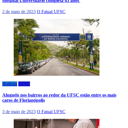
Hospital Universitário completa 43 anos
2 de maio de 2023
O Fatual UFSC
Notícias
UFSC
Aluguéis nos bairros ao redor da UFSC estão entre os mais
caros de Florianópolis
3 de maio de 2023
O Fatual UFSC