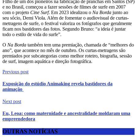
Filho de um dos pioneiros na fabricação de pranchas em Santos (SP)
e no Brasil, começou a fazer sessões de filmes de surfe em 2007
com o projeto
Cine Surf
. Em 2023 idealizou o
Na Borda
junto ao
seu sócio, Demi Viola. Além de fomentar o audiovisual de curtas-
metragens de surfe, o festival valoriza os fotógrafos que geralmente
ficam nos bastidores das fotos. Segundo Bruno: “a ideia é juntar
todo o estilo de vida do surfe”.
O
Na Borda
também tem uma premiação, chamada de “melhores do
ano”, que acontece no mês de outubro. Os curtas-metragens são
premiados por subcategorias como melhor roteiro, biografia, sessão
de surf, imagem aquática e direção fotográfica.
Previous post
Exposição do estúdio Animaking revela bastidores da
animação
Next post
Eu, Leoa: como maternidade e ancestralidade moldaram uma
empreendedora
OUTRAS NOTÍCIAS