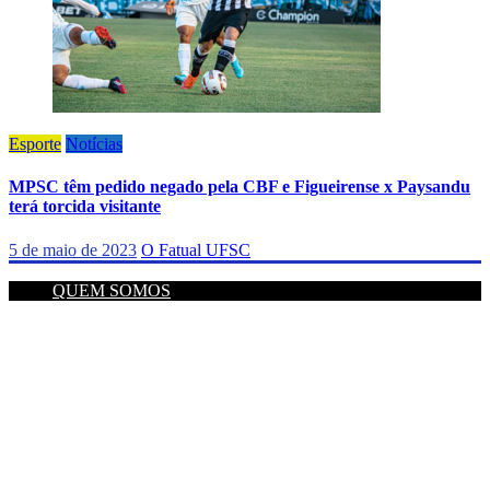
Esporte
Notícias
MPSC têm pedido negado pela CBF e Figueirense x Paysandu
terá torcida visitante
5 de maio de 2023
O Fatual UFSC
QUEM SOMOS