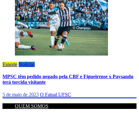
Esporte
Notícias
MPSC têm pedido negado pela CBF e Figueirense x Paysandu
terá torcida visitante
5 de maio de 2023
O Fatual UFSC
QUEM SOMOS