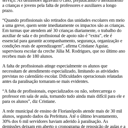
serviço. As demissões agravam o caso, prejudicando o atendimento
a crianças e jovens pela falta de professores e auxiliares a longo
prazo.
“Quando profissionais são retirados das unidades escolares em meio
a uma greve, quem sente imediatamente os impactos são as crianças.
Em turmas que atendem até 30 crianças diariamente, o trabalho do
auxiliar de sala e do profissional de apoio não é “extra”, ele é
essencial para garantir acompanhamento, segurança, organização e
condições reais de aprendizagem”, afirma Cristiane Aguiar,
supervisora escolar da creche Júlia M. Rodrigues, que no último ano
recebeu mais de 180 alunos.
A falta de profissionais atinge especialmente os alunos que
necessitam de atendimento especializado, limitando as atividades
previstas no calendário escolar. Dificuldades operacionais relatadas
antes da paralisação tornaram-se mais evidentes.
“A falta de profissionais, especializados ou não, sobrecarrega o
professor em sala de aula, tornando tudo ainda mais difícil para ele e
para os alunos”, diz Cristiane.
A rede municipal de ensino de Florianópolis atende mais de 30 mil
alunos, segundo dados da Prefeitura. Até o último levantamento,
30% dos 6 mil servidores haviam aderido à paralisação. As
demissões deixam em aberto o cronograma de reposição de aulas e a