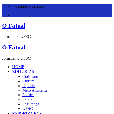
Pular
7 de agosto de 2026
para
o
conteúdo
O Fatual
Jornalismo UFSC
O Fatual
Jornalismo UFSC
HOME
EDITORIAS
Cotidiano
Cultura
Esporte
Meio Ambiente
Política
Saúde
Segurança
UFSC
REPORTAGENS