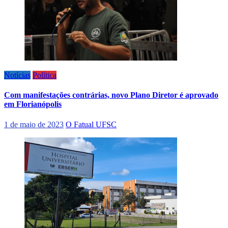
Notícias
Política
Com manifestações contrárias, novo Plano Diretor é aprovado
em Florianópolis
1 de maio de 2023
O Fatual UFSC