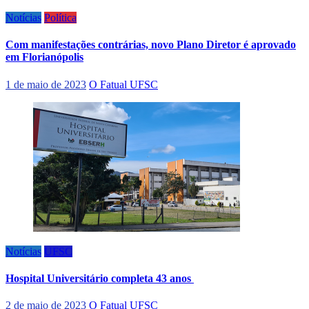
Notícias
Política
Com manifestações contrárias, novo Plano Diretor é aprovado
em Florianópolis
1 de maio de 2023
O Fatual UFSC
Notícias
UFSC
Hospital Universitário completa 43 anos
2 de maio de 2023
O Fatual UFSC