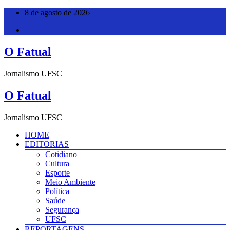
Pular
8 de agosto de 2026
para
o
conteúdo
O Fatual
Jornalismo UFSC
O Fatual
Jornalismo UFSC
HOME
EDITORIAS
Cotidiano
Cultura
Esporte
Meio Ambiente
Política
Saúde
Segurança
UFSC
REPORTAGENS