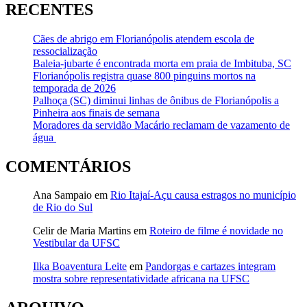
RECENTES
Cães de abrigo em Florianópolis atendem escola de
ressocialização
Baleia-jubarte é encontrada morta em praia de Imbituba, SC
Florianópolis registra quase 800 pinguins mortos na
temporada de 2026
Palhoça (SC) diminui linhas de ônibus de Florianópolis a
Pinheira aos finais de semana
Moradores da servidão Macário reclamam de vazamento de
água
COMENTÁRIOS
Ana Sampaio
em
Rio Itajaí-Açu causa estragos no município
de Rio do Sul
Celir de Maria Martins
em
Roteiro de filme é novidade no
Vestibular da UFSC
Ilka Boaventura Leite
em
Pandorgas e cartazes integram
mostra sobre representatividade africana na UFSC