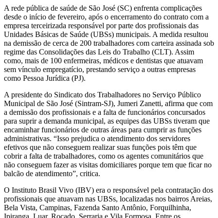
A rede pública de saúde de São José (SC) enfrenta complicações
desde o início de fevereiro, após o encerramento do contrato com a
empresa terceirizada responsável por parte dos profissionais das
Unidades Básicas de Saúde (UBSs) municipais. A medida resultou
na demissão de cerca de 200 trabalhadores com carteira assinada sob
regime das Consolidações das Leis do Trabalho (CLT). Assim
como, mais de 100 enfermeiras, médicos e dentistas que atuavam
sem vínculo empregatício, prestando serviço a outras empresas
como Pessoa Jurídica (PJ).
A presidente do Sindicato dos Trabalhadores no Serviço Público
Municipal de São José (Sintram-SJ), Jumeri Zanetti, afirma que com
a demissão dos profissionais e a falta de funcionários concursados
para suprir a demanda municipal, as equipes das UBSs tiveram que
encaminhar funcionários de outras áreas para cumprir as funções
administrativas. “Isso prejudica o atendimento dos servidores
efetivos que não conseguem realizar suas funções pois têm que
cobrir a falta de trabalhadores, como os agentes comunitários que
não conseguem fazer as visitas domiciliares porque tem que ficar no
balcão de atendimento”, critica.
O Instituto Brasil Vivo (IBV) era o responsável pela contratação dos
profissionais que atuavam nas UBSs, localizadas nos bairros Areias,
Bela Vista, Campinas, Fazenda Santo Antônio, Forquilhinha,
Ipiranga, Luar, Roçado, Serraria e Vila Formosa. Entre os