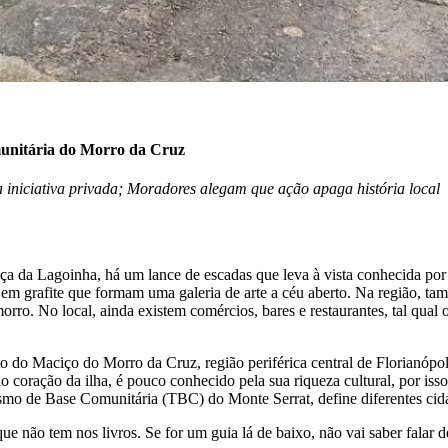
munitária do Morro da Cruz
a iniciativa privada; Moradores alegam que ação apaga história local
aça da Lagoinha, há um lance de escadas que leva à vista conhecida por 
 grafite que formam uma galeria de arte a céu aberto. Na região, tamb
morro. No local, ainda existem comércios, bares e restaurantes, tal q
o Maciço do Morro da Cruz, região periférica central de Florianópoli
o coração da ilha, é pouco conhecido pela sua riqueza cultural, por is
smo de Base Comunitária (TBC) do Monte Serrat, define diferentes cida
ue não tem nos livros. Se for um guia lá de baixo, não vai saber falar 