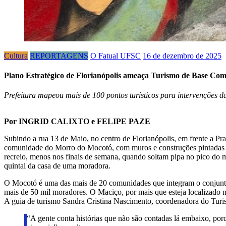
Cultura
REPORTAGENS
O Fatual UFSC
16 de dezembro de 2025
Plano Estratégico de Florianópolis ameaça Turismo de Base Co
Prefeitura mapeou mais de 100 pontos turísticos para intervenções d
Por INGRID CALIXTO e FELIPE PAZE
Subindo a rua 13 de Maio, no centro de Florianópolis, em frente a Pr
comunidade do Morro do Mocotó, com muros e construções pintadas em
recreio, menos nos finais de semana, quando soltam pipa no pico do 
quintal da casa de uma moradora.
O Mocotó é uma das mais de 20 comunidades que integram o conjunto d
mais de 50 mil moradores. O Maciço, por mais que esteja localizado n
A guia de turismo Sandra Cristina Nascimento, coordenadora do Turi
“A gente conta histórias que não são contadas lá embaixo, porq