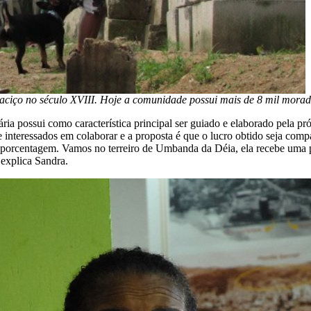
ciço no século XVIII. Hoje a comunidade possui mais de 8 mil morad
ária possui como característica principal ser guiado e elaborado pela p
nteressados em colaborar e a proposta é que o lucro obtido seja compa
porcentagem. Vamos no terreiro de Umbanda da Déia, ela recebe uma po
 explica Sandra.