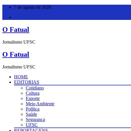
Pular
7 de agosto de 2026
para
o
conteúdo
O Fatual
Jornalismo UFSC
O Fatual
Jornalismo UFSC
HOME
EDITORIAS
Cotidiano
Cultura
Esporte
Meio Ambiente
Política
Saúde
Segurança
UFSC
REPORTAGENS