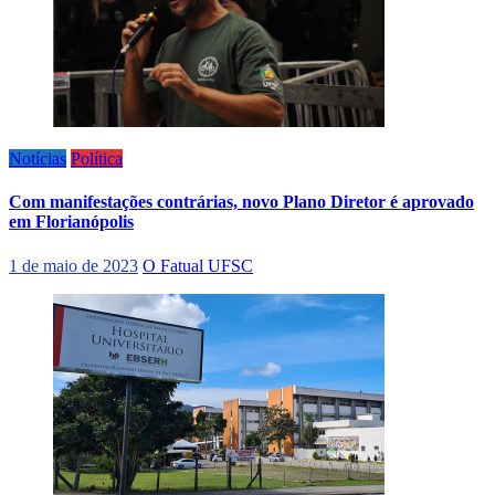
Notícias
Política
Com manifestações contrárias, novo Plano Diretor é aprovado
em Florianópolis
1 de maio de 2023
O Fatual UFSC