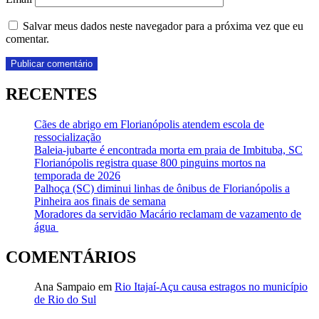
Salvar meus dados neste navegador para a próxima vez que eu
comentar.
RECENTES
Cães de abrigo em Florianópolis atendem escola de
ressocialização
Baleia-jubarte é encontrada morta em praia de Imbituba, SC
Florianópolis registra quase 800 pinguins mortos na
temporada de 2026
Palhoça (SC) diminui linhas de ônibus de Florianópolis a
Pinheira aos finais de semana
Moradores da servidão Macário reclamam de vazamento de
água
COMENTÁRIOS
Ana Sampaio
em
Rio Itajaí-Açu causa estragos no município
de Rio do Sul