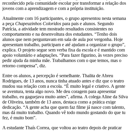
reconhecido pela comunidade escolar por transformar a relação dos
jovens com a aprendizagem e com a própria instituição.
Atualmente com 16 participantes, o grupo apresentou nesta semana
a peça
Chapeuzinhos Coloridos
para pais e alunos. Segundo
Patrícia, a atividade tem mostrado resultados consistentes no
comportamento e na desenvoltura dos estudantes. “Tenho dois
alunos que nem perguntavam em sala de aula por vergonha. Hoje
apresentam trabalho, participam e até ajudam a organizar o grupo”,
explica. O projeto segue sem verba fixa da escola e é mantido com
apoio voluntário e adaptações. “Para fazer figurino, às vezes preciso
pedir ajuda da minha mãe. Trabalhamos com o que temos, mas o
retorno compensa”, diz.
Entre os alunos, a percepção é semelhante. Thalita de Abreu
Rodrigues, de 13 anos, nunca tinha atuado antes e diz que o teatro
mudou sua relação com a escola. “É muito legal e criativo. A gente
se aventura, tenta algo novo. Me deu coragem para apresentar
trabalho, eu gaguejava muito antes”, afirma. A colega Aline da Silva
de Oliveira, também de 13 anos, destaca como a prática exige
dedicação. “A gente acha que quem faz filme já nasce com talento,
mas dá muito trabalho. Quando vê todo mundo gostando do que tu
fez, é muito bom”.
A estudante Thaís Correa, que voltou ao teatro depois de praticar