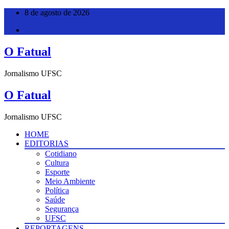
Pular
8 de agosto de 2026
para
o
conteúdo
O Fatual
Jornalismo UFSC
O Fatual
Jornalismo UFSC
HOME
EDITORIAS
Cotidiano
Cultura
Esporte
Meio Ambiente
Política
Saúde
Segurança
UFSC
REPORTAGENS