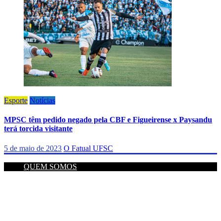
Esporte
Notícias
MPSC têm pedido negado pela CBF e Figueirense x Paysandu
terá torcida visitante
5 de maio de 2023
O Fatual UFSC
QUEM SOMOS