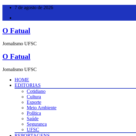
Pular
7 de agosto de 2026
para
o
conteúdo
O Fatual
Jornalismo UFSC
O Fatual
Jornalismo UFSC
HOME
EDITORIAS
Cotidiano
Cultura
Esporte
Meio Ambiente
Política
Saúde
Segurança
UFSC
REPORTAGENS