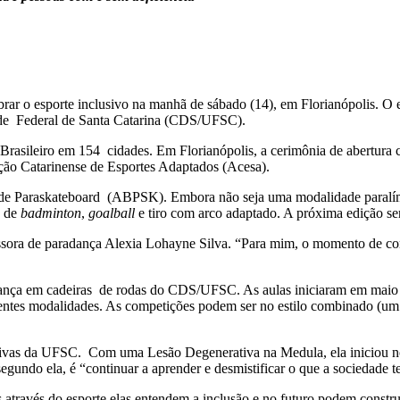
lebrar o esporte inclusivo na manhã de sábado (14), em Florianópolis. O
dade Federal de Santa Catarina (CDS/UFSC).
 Brasileiro em 154 cidades. Em Florianópolis, a cerimônia de abertur
ção Catarinense de Esportes Adaptados (Acesa).
e Paraskateboard (ABPSK). Embora não seja uma modalidade paralímpica
s de
badminton
,
goalball
e tiro com arco adaptado. A próxima edição s
professora de paradança Alexia Lohayne Silva. “Para mim, o momento de 
dança em cadeiras de rodas do CDS/UFSC. As aulas iniciaram em maio d
entes modalidades. As competições podem ser no estilo combinado (um p
rtivas da UFSC. Com uma Lesão Degenerativa na Medula, ela iniciou no
gundo ela, é “continuar a aprender e desmistificar o que a sociedade t
s através do esporte elas entendem a inclusão e no futuro podem constr