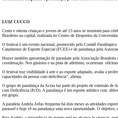
LUIZ CUCCO
Cento e oitenta crianças e jovens de até 23 anos se reuniram para ce
Brasileiro na capital, realizada no Centro de Desportos da Universi
O festival é um evento nacional, promovido pelo Comitê Paralímpico
Catarinense de Esporte Especial (FCEE) e de paradança pela Associa
Houve também apresentação de paraskate pela Associação Brasileira d
coordenação. Nos ginásios e na pista de atletismo, ocorreram oficina
O festival traz visibilidade à arte e ao esporte adaptado, avalia a 
capacidades da pessoa com deficiência”, afirma.
O grupo de paradança da Acesa faz parte do projeto de extensão de 
com Deficiência (PcD). A paradança é um esporte artístico com difer
em grupo.
A paratleta Andréa Arêas frequenta há dois meses as atividades espo
parasurf e hoje vê na paradança uma nova oportunidade. O objetivo, se
Para Andréa, a importância do evento está no alcance às crianças, poi