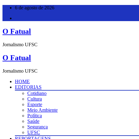
Pular
6 de agosto de 2026
para
o
conteúdo
O Fatual
Jornalismo UFSC
O Fatual
Jornalismo UFSC
HOME
EDITORIAS
Cotidiano
Cultura
Esporte
Meio Ambiente
Política
Saúde
Segurança
UFSC
REPORTAGENS