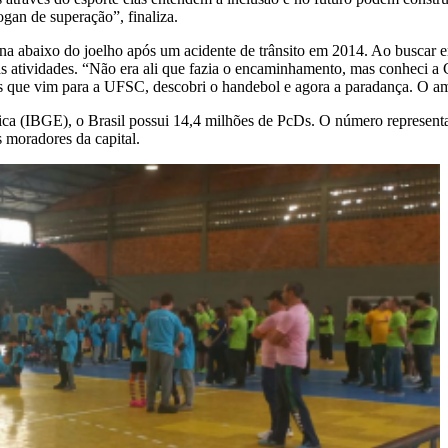
gan de superação”, finaliza.
perna abaixo do joelho após um acidente de trânsito em 2014. Ao busca
as atividades. “Não era ali que fazia o encaminhamento, mas conheci a 
 que vim para a UFSC, descobri o handebol e agora a paradança. O ambi
tica (IBGE), o Brasil possui 14,4 milhões de PcDs. O número represen
moradores da capital.