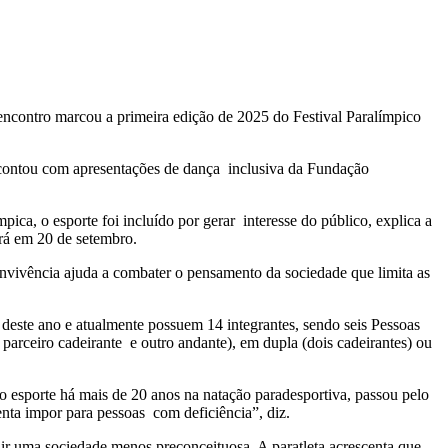
 encontro marcou a primeira edição de 2025 do Festival Paralímpico
a contou com apresentações de dança inclusiva da Fundação
, o esporte foi incluído por gerar interesse do público, explica a
erá em 20 de setembro.
convivência ajuda a combater o pensamento da sociedade que limita as
este ano e atualmente possuem 14 integrantes, sendo seis Pessoas
arceiro cadeirante e outro andante), em dupla (dois cadeirantes) ou
 esporte há mais de 20 anos na natação paradesportiva, passou pelo
enta impor para pessoas com deficiência”, diz.
uir uma sociedade menos preconceituosa. A paratleta acrescenta que,