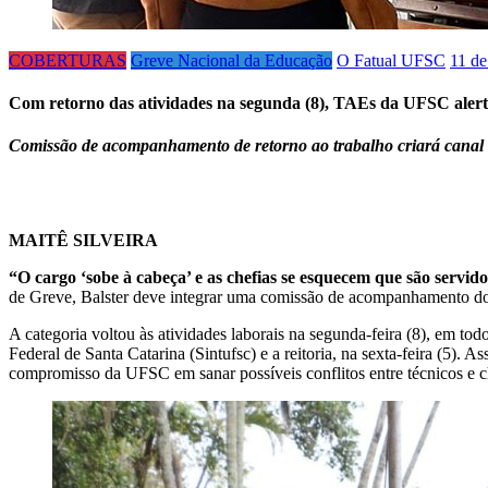
COBERTURAS
Greve Nacional da Educação
O Fatual UFSC
11 de
Com retorno das atividades na segunda (8), TAEs da UFSC alert
Comissão de acompanhamento de retorno ao trabalho criará canal d
MAITÊ SILVEIRA
“O cargo ‘sobe à cabeça’ e as chefias se esquecem que são servido
de Greve, Balster deve integrar uma comissão de acompanhamento do
A categoria voltou às atividades laborais na segunda-feira (8), em tod
Federal de Santa Catarina (Sintufsc) e a reitoria, na sexta-feira (5). 
compromisso da UFSC em sanar possíveis conflitos entre técnicos e ch