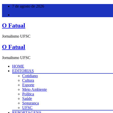
Pular
7 de agosto de 2026
para
o
conteúdo
O Fatual
Jornalismo UFSC
O Fatual
Jornalismo UFSC
HOME
EDITORIAS
Cotidiano
Cultura
Esporte
Meio Ambiente
Política
Saúde
Segurança
UFSC
REPORTAGENS