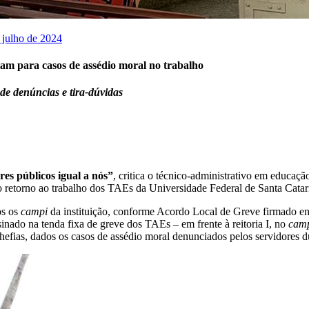
 julho de 2024
am para casos de assédio moral no trabalho
e denúncias e tira-dúvidas
res públicos igual a nós”
, critica o técnico-administrativo em educ
 retorno ao trabalho dos TAEs da Universidade Federal de Santa Cata
os os
campi
da instituição, conforme Acordo Local de Greve firmado e
Assinado na tenda fixa de greve dos TAEs – em frente à reitoria I, no
cam
efias, dados os casos de assédio moral denunciados pelos servidores d